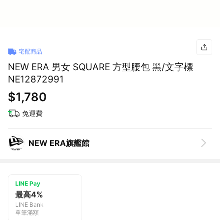
宅配商品
NEW ERA 男女 SQUARE 方型腰包 黑/文字標
NE12872991
$1,780
免運費
NEW ERA旗艦館
LINE Pay
最高4%
LINE Bank
單筆滿額