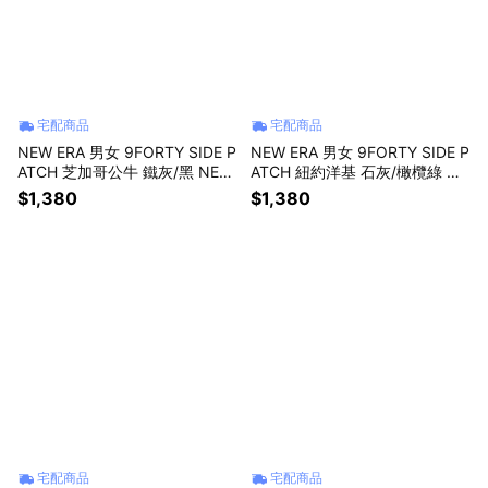
宅配商品
宅配商品
NEW ERA 男女 9FORTY SIDE P
NEW ERA 男女 9FORTY SIDE P
ATCH 芝加哥公牛 鐵灰/黑 NE6
ATCH 紐約洋基 石灰/橄欖綠 NE
0758984
60758992
$1,380
$1,380
宅配商品
宅配商品