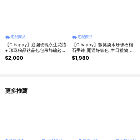
宅配商品
宅配商品
【C happy】庭園玫瑰永生花禮
【C happy】微笑淡水珍珠石榴
+ 珍珠粉晶鈦晶包包吊飾鑰匙圈
石手鍊_開運好氣色_生日禮物__
+愛心粉晶_生日禮物_祝賀禮物
新年禮物_情人節禮物
$2,000
$1,980
更多推薦
看更多