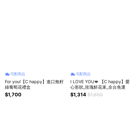
宅配商品
宅配商品
For you!【C happy】進口無籽
I LOVE YOU💋 【C happy】愛
綠葡萄花禮盒
心形狀_玫瑰鮮花束_全台免運
$1,700
$1,314
$1,650