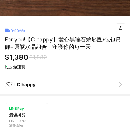
宅配商品
For you!【C happy】愛心黑曜石鑰匙圈/包包吊
飾+原礦水晶組合__守護你的每一天
$1,380
$1,580
免運費
C happy
LINE Pay
最高4%
LINE Bank
單筆滿額