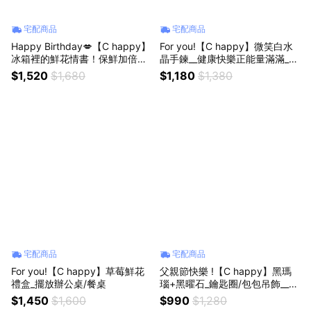
宅配商品
宅配商品
Happy Birthday💋【C happy】
For you!【C happy】微笑白水
冰箱裡的鮮花情書！保鮮加倍，
晶手鍊__健康快樂正能量滿滿_生
天天告白_獨家冰箱花
日禮物_情人節禮物_祝福禮
$1,520
$1,680
$1,180
$1,380
宅配商品
宅配商品
For you!【C happy】草莓鮮花
父親節快樂 !【C happy】黑瑪
禮盒_擺放辦公桌/餐桌
瑙+黑曜石_鑰匙圈/包包吊飾__外
出保平安
$1,450
$1,600
$990
$1,280