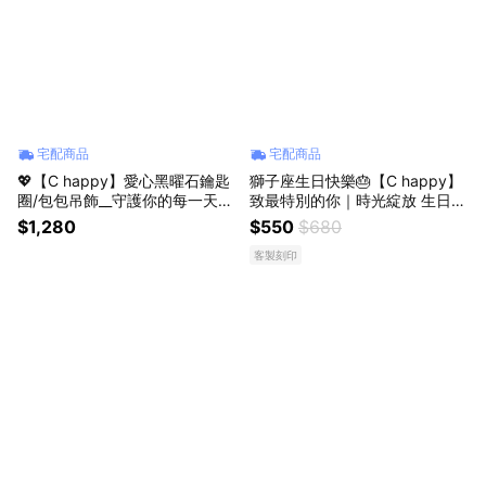
宅配商品
宅配商品
💖【C happy】愛心黑曜石鑰匙
獅子座生日快樂🎂【C happy】
圈/包包吊飾__守護你的每一天_
致最特別的你｜時光綻放 生日祝
生日禮物_送男生首選
福情書信封花禮_可代寫祝福_可
$1,280
$550
$680
掛式
客製刻印