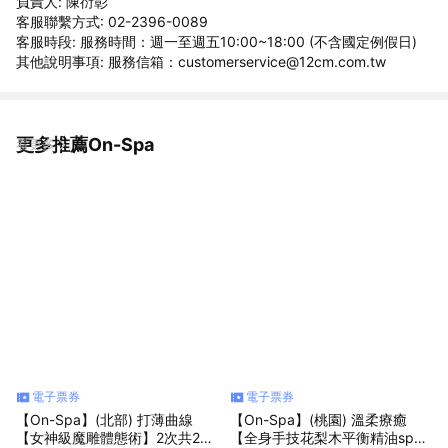
負責人: 陳衍彰
客服聯繫方式: 02-2396-0089
客服時段: 服務時間：週一至週五10:00~18:00 (不含國定例假日)
其他說明事項: 服務信箱：customerservice@12cm.com.tw
更多推薦On-Spa
看更多
電子票券
電子票券
【On-Spa】(北部) 打薄曲線
【On-Spa】(桃園) 溫柔療癒
【女神級魔雕體態術】2次共260
【全身手技花梨木平衡精油spa