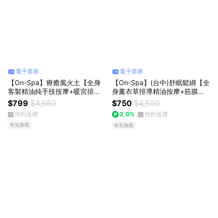
電子票券
電子票券
【On-Spa】療癒風火土【全身
【On-Spa】(台中)舒眠鬆綁【全
客製精油純手技按摩+暖宮排
身薰衣草排導精油按摩+筋膜刀
酸】130分鐘799元(台中)
鬆解】130分鐘750元
$799
$4,980
$750
$4,500
預約送禮
2.0%
預約送禮
有兌換期
有兌換期