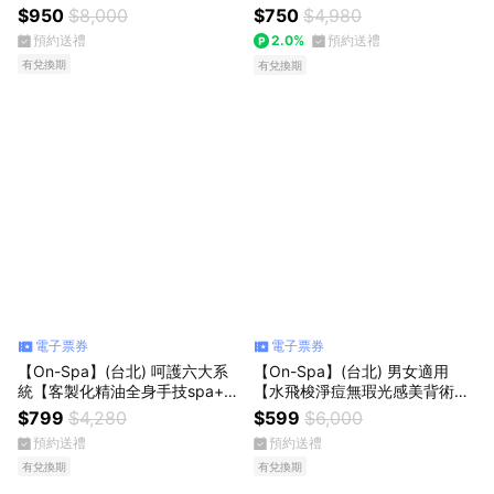
分鐘950元
+養生臍燭】120分鐘750元
$950
$8,000
$750
$4,980
預約送禮
2.0%
預約送禮
有兌換期
有兌換期
電子票券
電子票券
【On-Spa】(台北) 呵護六大系
【On-Spa】(台北) 男女適用
統【客製化精油全身手技spa+美
【水飛梭淨痘無瑕光感美背術】
背美顏】130分799元
2次599元
$799
$4,280
$599
$6,000
預約送禮
預約送禮
有兌換期
有兌換期