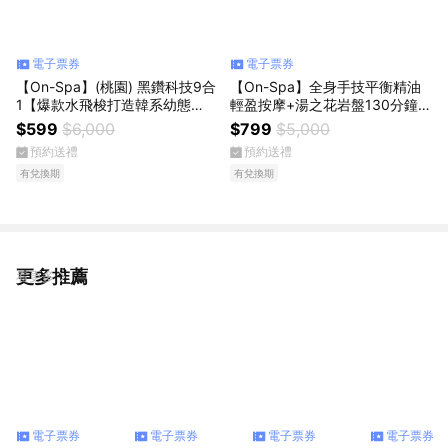
電子票券
電子票券
【On-Spa】(桃園) 黑鑽科技9合
【On-Spa】全身手技平衡精油
1【爆款水飛梭打造韓系幼態
輕盈按摩+湯之花岩盤130分鐘7
肌】2次599元
99元(台中)
$599
$6,000
$799
$5,000
預約送禮
預約送禮
有兌換期
有兌換期
更多推薦
看更多
電子票券
電子票券
電子票券
電子票券