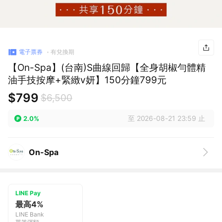
電子票券
有兌換期
【On-Spa】(台南)S曲線回歸【全身胡椒勻體精
油手技按摩+緊緻v妍】150分鐘799元
$799
$6,500
至 2026-08-21 23:59 止
2.0%
On-Spa
LINE Pay
最高4%
LINE Bank