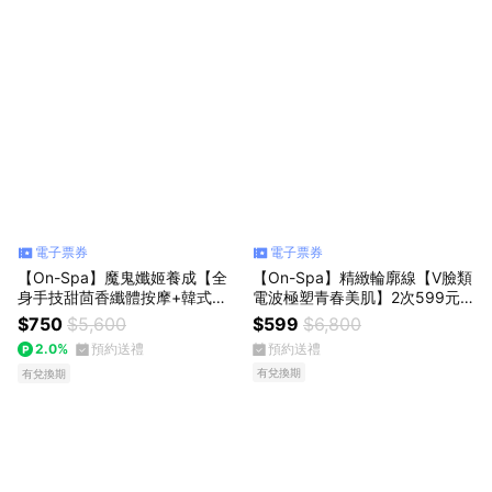
電子票券
電子票券
【On-Spa】魔鬼孅姬養成【全
【On-Spa】精緻輪廓線【V臉類
身手技甜茴香纖體按摩+韓式智
電波極塑青春美肌】2次599元
能體雕】130分鐘750元（高
（台北）
$750
$5,600
$599
$6,800
雄）
2.0%
預約送禮
預約送禮
有兌換期
有兌換期