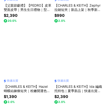
【父親節獻禮】【PEDRO】皮革
【CHARLES & KEITH】Zephyr
雙面皮帶｜男生生日禮物｜型男
拉鏈短夾｜新品上架｜秋季新品
單品｜快速出貨｜小CK集團品牌
｜生日送禮推薦｜快速出貨｜小
$2,390
$990
CK｜官方直營
20.0%
2.0%
快速出貨
快速出貨
【CHARLES & KEITH】Hazel
【CHARLES & KEITH】Ida 編織
蝴蝶結鍊條短夾｜粉嫩開運色｜
托特包｜夏季新品｜快速出貨｜
情人節快樂｜生日禮物｜快速出
小CK｜官方直營
$1,390
$2,390
貨｜小CK｜官方直營
2.0%
2.0%