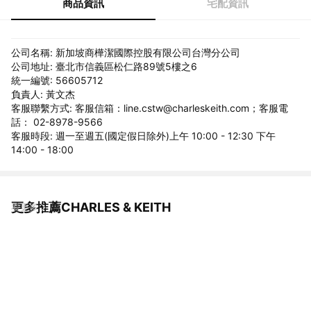
商品資訊
宅配資訊
公司名稱: 新加坡商樺潔國際控股有限公司台灣分公司
公司地址: 臺北市信義區松仁路89號5樓之6
統一編號: 56605712
負責人: 黃文杰
客服聯繫方式: 客服信箱：line.cstw@charleskeith.com；客服電
話： 02-8978-9566
客服時段: 週一至週五(國定假日除外)上午 10:00 - 12:30 下午
14:00 - 18:00
更多推薦CHARLES & KEITH
看更多