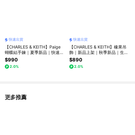
快速出貨
快速出貨
【CHARLES & KEITH】Paige
【CHARLES & KEITH】橡果吊
蝴蝶結手鍊｜夏季新品｜快速出
飾｜新品上架｜秋季新品｜生日
貨｜小CK
送禮推薦｜快速出貨｜小CK｜官
$990
$890
方直營
2.0%
2.0%
更多推薦
看更多