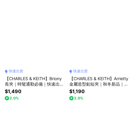
快速出貨
快速出貨
【CHARLES & KEITH】Briony
【CHARLES & KEITH】Arrietty
長夾｜時髦通勤必備｜快速出貨
金屬造型釦短夾｜秋冬新品｜閃
｜小CK｜官方直營
耀派對季｜生日禮物｜快速出貨
$1,490
$1,190
｜小CK｜官方直營
2.0%
2.0%