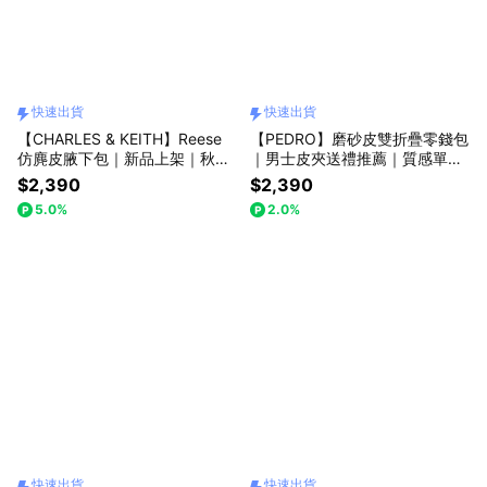
快速出貨
快速出貨
【CHARLES & KEITH】Reese
【PEDRO】磨砂皮雙折疊零錢包
仿麂皮腋下包｜新品上架｜秋季
｜男士皮夾送禮推薦｜質感單品
新品｜快速出貨｜小CK｜官方直
｜快速出貨｜小CK集團品牌
$2,390
$2,390
營
5.0%
2.0%
快速出貨
快速出貨