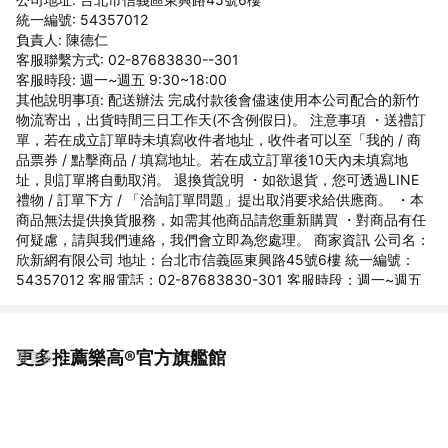
統一編號: 54357012
負責人: 陳德仁
客服聯繫方式: 02-87683830--301
客服時段: 週一~週五 9:30~18:00
其他說明事項: 配送辦法 完成付款後會儘速使用本公司配合的新竹
物流寄出，出貨時間三日工作天(不含例假日)。 注意事項 ・送禮訂
單，若在成立訂單時未填寫收件者地址，收件者可以至「我的 / 商
品票券 / 點擊商品 / 填寫地址。若在成立訂單後10天內未填寫地
址，則訂單將自動取消。 退換貨說明 ・如欲退貨，您可透過LINE
禮物 / 訂單下方 / 「洽詢訂單問題」提出取消要求給供應商。 ・本
商品無法提供換貨服務，如需其他商品請您重新購買 ・對商品有任
何疑慮，請與我們連絡，我們會立即為您處理。 商家資訊 公司名：
欣新網有限公司 地址：台北市信義區東興路45號6樓 統一編號：
54357012 客服電話：02-87683830-301 客服時段：週一~週五
9:30~18:00
更多推薦樂高®官方旗艦館
看更多