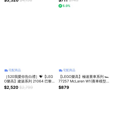
束。贈心型禮盒(居家擺飾 禮物)
131147復古照相機 / 城市系列 /
5.0%
得寶 / 迪士尼 / 漫威 / 星際 ...
宅配商品
宅配商品
［520我愛你告白禮］💝【LEG
【LEGO樂高】極速賽車系列 🏎️
O樂高】建築系列 21064 巴黎－
77257 McLaren W1(賽車模型
愛之城(法國景色 居家擺設)
麥拉倫)
$2,520
$2,799
$879