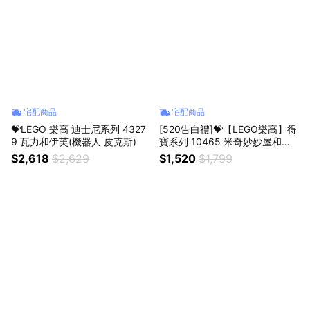
宅配商品
宅配商品
💝LEGO 樂高 迪士尼系列 4327
[520告白禮]💝【LEGO樂高】得
9 瓦力和伊芙(機器人 皮克斯)
寶系列 10465 米奇妙妙屋和米
妮與布魯托(迪士尼 創意力遊戲)
$2,618
$2,629
$1,520
$1,799