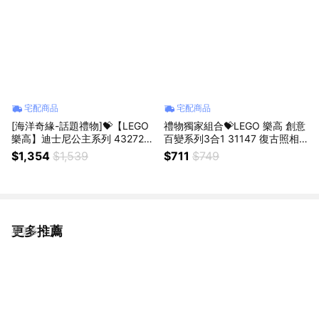
宅配商品
宅配商品
[海洋奇緣-話題禮物]💝【LEGO
禮物獨家組合💝LEGO 樂高 創意
樂高】迪士尼公主系列 43272
百變系列3合1 31147 復古照相
嘿嘿(海洋奇緣 居家擺設)
機📷/11508雛菊🌼/11506搖擺
$1,354
$1,539
$711
$749
植物 /10328玫瑰花束🌹
更多推薦
看更多