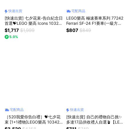
快速出貨
宅配商品
[快速出貨] 七夕花束-告白紀念日
LEGO樂高 極速賽車系列 77242
首選💝LEGO 樂高 Icons 10328
Ferrari SF-24 F1賽車(一級方程
玫瑰花束(居家擺飾 情人禮物 紀
式 法拉利) 交換禮物。聖誕。生
$1,717
$1,999
$807
$849
念日)
日。居家擺飾
5.0%
宅配商品
快速出貨
［520我愛你告白禮］💝七夕花
[快速出貨] 自己的禮物自己挑✨
束 [1+1禮物]LEGO樂高 10342
多達17品供收禮人自選🪴【LEG
優雅粉紅花束+10328 玫瑰花
O 樂高】Botanicals 快樂植物 /
$3,520
$4,158
$711
$749