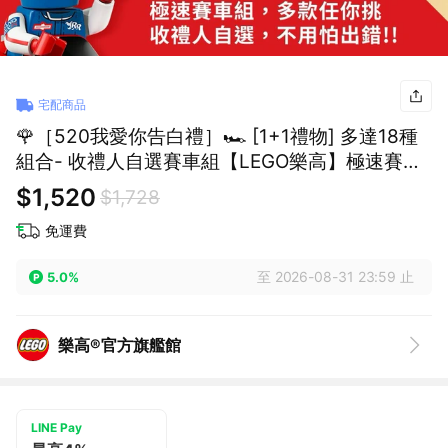
宅配商品
🌹［520我愛你告白禮］🏎️ [1+1禮物] 多達18種
組合- 收禮人自選賽車組【LEGO樂高】極速賽車
系列
$1,520
$1,728
免運費
至 2026-08-31 23:59 止
5.0%
樂高®官方旗艦館
LINE Pay