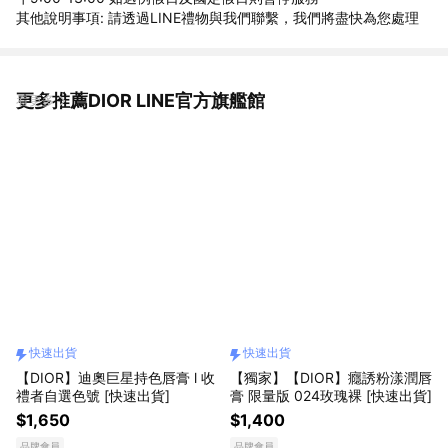
其他說明事項: 請透過LINE禮物與我們聯繫，我們將盡快為您處理
更多推薦DIOR LINE官方旗艦館
看更多
快速出貨
快速出貨
【DIOR】迪奧巨星持色唇膏 l 收
【獨家】【DIOR】癮誘粉漾潤唇
禮者自選色號 [快速出貨]
膏 限量版 024玫瑰裸 [快速出貨]
$1,650
$1,400
品牌會員
品牌會員