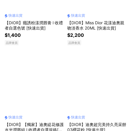
快速出貨
快速出貨
【DIOR】癮誘粉漾潤唇膏 l 收禮
【DIOR】Miss Dior 花漾迪奧親
者自選色號 [快速出貨]
吻淡香水 20ML [快速出貨]
$1,400
$2,200
品牌會員
品牌會員
快速出貨
快速出貨
【DIOR】【獨家】迪奧緹花修護
【DIOR】迪奧超完美持久亮采餅
水光潤唇組 l 收禮者自選規格[快
03櫻花粉 [快速出貨]