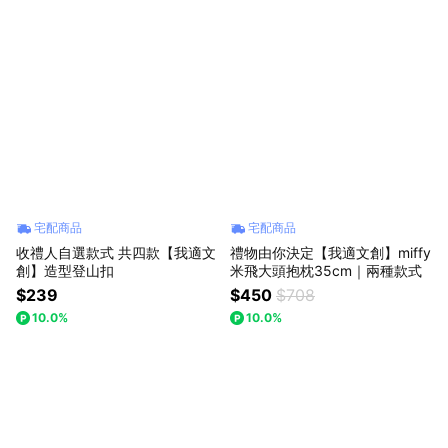
宅配商品
宅配商品
收禮人自選款式 共四款【我適文
禮物由你決定【我適文創】miffy
創】造型登山扣
米飛大頭抱枕35cm｜兩種款式
$239
$450
$708
10.0%
10.0%