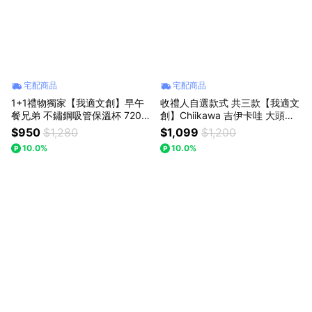
宅配商品
宅配商品
1+1禮物獨家【我適文創】早午
收禮人自選款式 共三款【我適文
餐兄弟 不鏽鋼吸管保溫杯 720ml
創】Chiikawa 吉伊卡哇 大頭寵
+ 兩用飲料提袋
物床
$950
$1,280
$1,099
$1,200
10.0%
10.0%