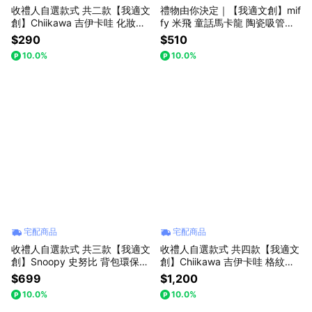
收禮人自選款式 共二款【我適文
禮物由你決定｜【我適文創】mif
創】Chiikawa 吉伊卡哇 化妝造
fy 米飛 童話馬卡龍 陶瓷吸管杯
型海綿
｜ 四款
$290
$510
10.0%
10.0%
宅配商品
宅配商品
收禮人自選款式 共三款【我適文
收禮人自選款式 共四款【我適文
創】Snoopy 史努比 背包環保袋
創】Chiikawa 吉伊卡哇 格紋托
｜共三款
特包
$699
$1,200
10.0%
10.0%