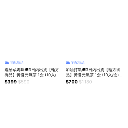
宅配商品
宅配商品
送給孕媽咪🚚3日內出貨【翰方
加油打氣🚚3日內出貨【翰方御
御品】黃耆元氣茶 1盒 (10入/盒)
品】黃耆元氣茶 1盒 (10入/盒)
贈 品牌送禮提袋 孕婦 哺乳期 適
菊花炯炯茶 1盒 (10入/盒) 贈 品
$399
$590
$700
$1,180
用
牌送禮提袋 父親 爸爸 男友 老公
男性送禮