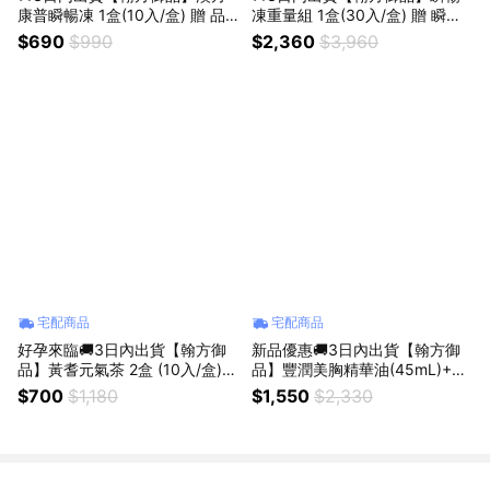
康普瞬暢凍 1盒(10入/盒) 贈 品
凍重量組 1盒(30入/盒) 贈 瞬暢
牌送禮提袋
凍 1盒(10入/盒) +品牌送禮提袋
$690
$990
$2,360
$3,960
宅配商品
宅配商品
好孕來臨🚚3日內出貨【翰方御
新品優惠🚚3日內出貨【翰方御
品】黃耆元氣茶 2盒 (10入/盒)
品】豐潤美胸精華油(45mL)+陶
贈 品牌送禮提袋 孕婦 哺乳期 適
瓷刮痧板 贈 品牌送禮提袋
$700
$1,180
$1,550
$2,330
用