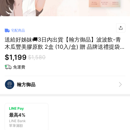
宅配商品
送給好姊妹🚚3日內出貨【翰方御品】波波飲-青
木瓜豐美膠原飲 2盒 (10入/盒) 贈 品牌送禮提袋
女生生日禮物
$1,199
$1,580
免運費
翰方御品
LINE Pay
最高4%
LINE Bank
單筆滿額