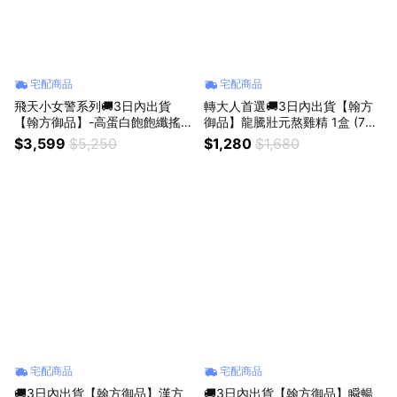
宅配商品
宅配商品
飛天小女警系列🚚3日內出貨
轉大人首選🚚3日內出貨【翰方
【翰方御品】-高蛋白飽飽纖搖飲
御品】龍騰壯元熬雞精 1盒 (7入)
30入組 (焙茶烏龍拿鐵10入/ 雲
贈 品牌送禮提袋 畢業禮物 青春
$3,599
$5,250
$1,280
$1,680
朵咖啡10入 / 花生爆米花10入)
期 學生
+薏仁錠1袋(45錠/袋)+雷射提袋
贈 品牌送禮提袋
宅配商品
宅配商品
🚚3日內出貨【翰方御品】漢方
🚚3日內出貨【翰方御品】瞬暢