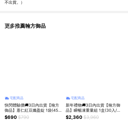
不出貨。）
更多推薦翰方御品
看更多
宅配商品
宅配商品
快閃體驗價🚚3日內出貨【翰方
新年禮物🚚3日內出貨【翰方御
御品】薏仁紅豆孅盈錠 1袋(45
品】瞬暢凍重量組 1盒(30入/盒)
錠) 贈 品牌送禮提袋
贈 瞬暢凍 1盒(10入/盒) +品牌送
$690
$790
$2,360
$3,960
禮提袋