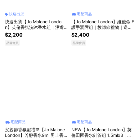
快速出貨
宅配商品
快速出貨【Jo Malone Londo
【Jo Malone London】維他命 E
n】英倫香氛洗沐香水組｜潔膚
護手潤唇組｜教師節禮物｜送給
露100ml+香水9ml｜ 生日禮物
女生
$2,200
$2,400
情人節禮物｜自選香調｜送男生
品牌會員
品牌會員
｜送女生
宅配商品
宅配商品
父親節香氛獻禮💙【Jo Malone
NEW【Jo Malone London】英
London】芳醇香水9ml 男士香
倫田園香水針管組 1.5mlx3 | 香