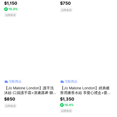
水禮物 推薦 | LINE禮物獨家 | 收
水禮物 | 生日禮物 | 送女生 | 送
$1,150
$750
禮者自選香調
男生
10.0%
品牌會員
品牌會員
宅配商品
宅配商品
【Jo Malone London】護手洗
【Jo Malone London】經典糅
沐組-口袋護手霜+潔膚露🎁 獅子
香潤膚香水組 享愛心禮盒+愛心
座贈禮 |LINE禮物獨家 | 收禮者
鑰匙圈🎁收禮者享自選香調 l LIN
$850
$1,350
享自選香調
E禮物獨家生日禮物 情人節禮物
10.0%
品牌會員
｜自選香調｜送男生｜送女生
品牌會員