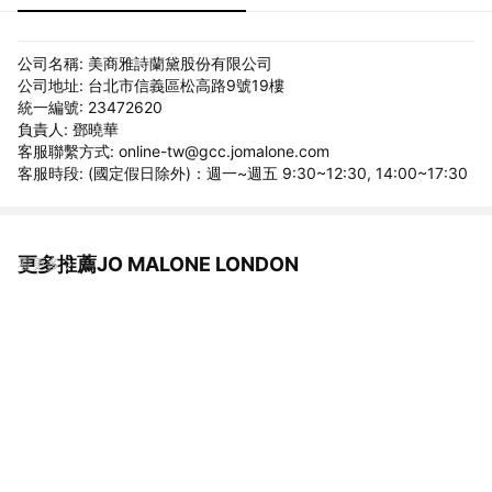
公司名稱: 美商雅詩蘭黛股份有限公司
公司地址: 台北市信義區松高路9號19樓
統一編號: 23472620
負責人: 鄧曉華
客服聯繫方式: online-tw@gcc.jomalone.com
客服時段: (國定假日除外)：週一~週五 9:30~12:30, 14:00~17:30
更多推薦JO MALONE LONDON
看更多