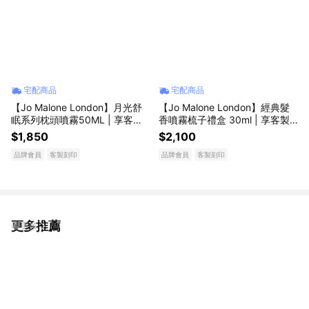
宅配商品
宅配商品
【Jo Malone London】月光舒
【Jo Malone London】經典髮
眠系列枕頭噴霧50ML | 享客製
香噴霧梳子禮盒 30ml | 享客製
刻印 | 收禮者自選香調 | 喬遷禮
刻印 | 送女友 生日禮物 | 收禮者
$1,850
$2,100
物
自選香調 ｜LINE禮物獨家
品牌會員
客製刻印
品牌會員
客製刻印
更多推薦
看更多