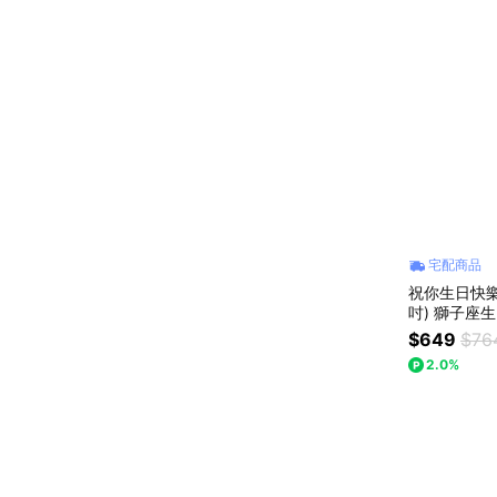
宅配商品
祝你生日快樂
吋) 獅子座生日快樂 情人節蛋糕 生日蛋糕 畢業
禮物 升職禮
$649
$76
2.0%