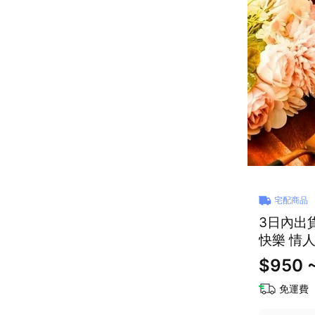
宅配商品
3日內出
快樂 情人節快
物 野餐
$950 ~
免運費