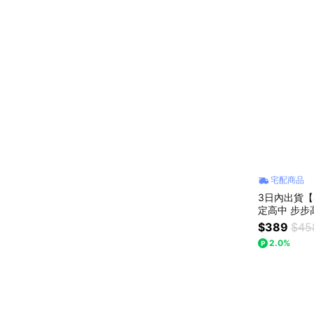
宅配商品
3日內出貨【
定高中 步步
業快樂 獅子
$389
$45
克力甜點
2.0%