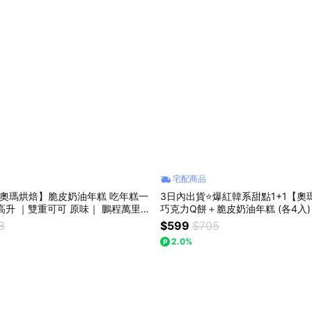
宅配商品
奧瑪烘焙】脆皮奶油年糕 吃年糕一
3日內出貨⭐️爆紅韓系甜點1+1【
高升 ｜雙重可可 原味｜ 鵬程萬里畢
巧克力Q餅＋脆皮奶油年糕 (各4入)
座生日快樂 情人節快樂 送禮禮盒 巧
520甜點 開心果甜點 獅子座生日快
8
$599
$705
2.0%