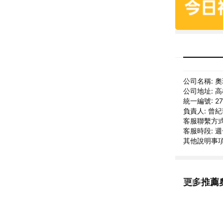
公司名稱: 
公司地址: 
統一編號: 27
負責人: 曾
客服聯繫方式: 
客服時段: 週
其他說明事項:
更多推薦
看更多