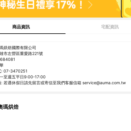
商品資訊
宅配資訊
奧瑪烘焙國際有限公司
高雄市左營區重愛路221號
684081
紀華
07-3470251
一至週五平日9:00-17:00
 若遇休假日請先留言或寄信至我們客服信箱 service@auma.com.tw
奧瑪烘焙