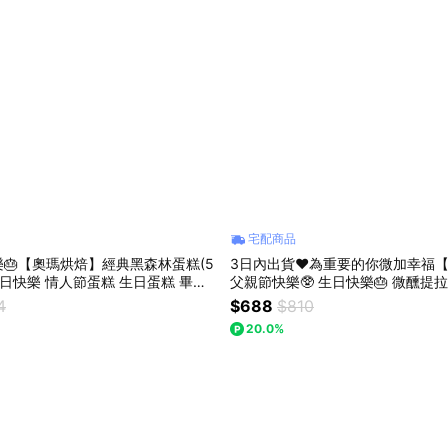
宅配商品
🎂【奧瑪烘焙】經典黑森林蛋糕(5
3日內出貨♥️為重要的你微加幸福
父親節快樂🥸 生日快樂🎂 微醺提
物
蛋糕(4吋)＋超人氣冰心餅乾泡芙3入組 獅
4
$688
$810
日快樂 情人節快樂 畢業禮物
20.0%