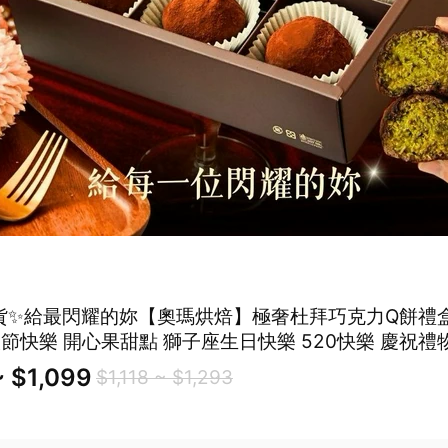
貨✨給最閃耀的妳【奧瑪烘焙】極奢杜拜巧克力Q餅禮盒
樂 開心果甜點 獅子座生日快樂 520快樂 慶祝禮物 生日禮
禮物
 $1,099
$1,118 ~ $1,293