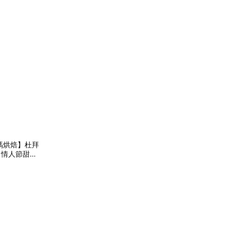
奧瑪烘焙】杜拜
 情人節甜點
樂 畢業禮物