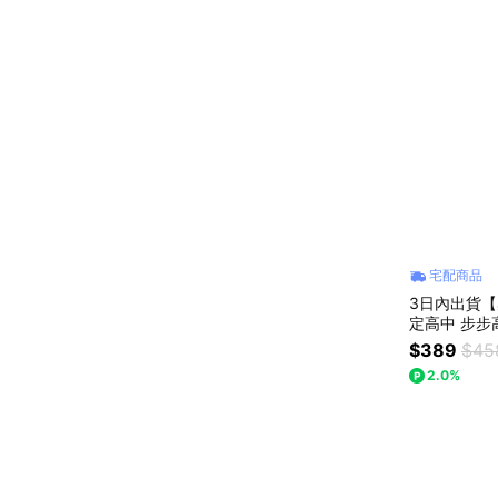
宅配商品
3日內出貨【
定高中 步步
快樂 情人節快
$389
$45
爆紅 巧克力
2.0%