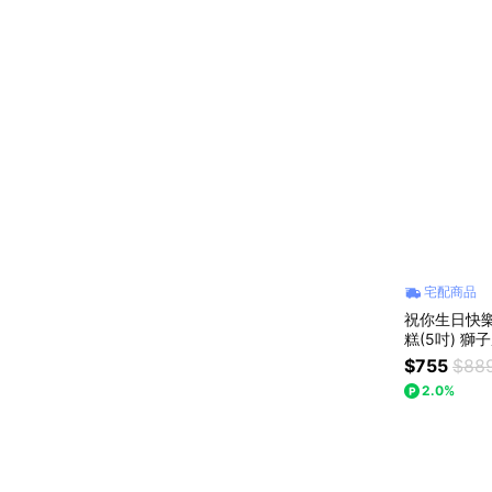
宅配商品
祝你生日快
糕(5吋) 獅子座生日快樂 情人節蛋糕 生日蛋糕
畢業禮物 升
$755
$88
2.0%