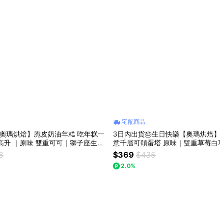
宅配商品
奧瑪烘焙】脆皮奶油年糕 吃年糕一
3日內出貨🎂生日快樂【奧瑪烘焙
高升 ｜原味 雙重可可｜獅子座生日
意千層可頌蛋塔 原味｜雙重草莓白巧｜雙重開心
樂 送禮禮盒 LINE禮物獨家 韓國
果｜ LINE禮物獨家 情人節快樂 
8
$369
$435
甜點
送禮首選禮盒
2.0%