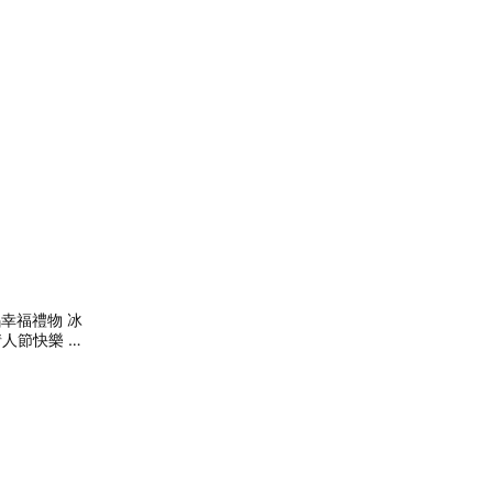
幸福禮物 冰
人節快樂 教
LINE禮物獨