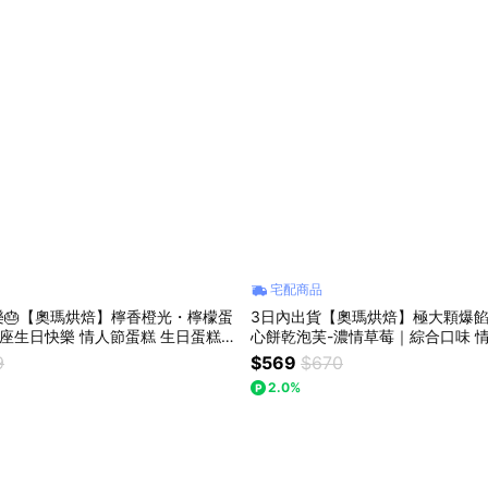
宅配商品
樂🎂【奧瑪烘焙】檸香橙光・檸檬蛋
3日內出貨【奧瑪烘焙】極大顆爆餡
心餅乾泡芙-濃情草莓｜綜合口味 情
職禮物
師節快樂 獅子座生日快樂 泡芙禮盒 
9
$569
$670
家
2.0%