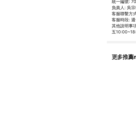
統一編號: 70
負責人: 吳
客服聯繫方式: 
客服時段: 週
其他說明事項:
五10:00~1
更多推薦m
看更多