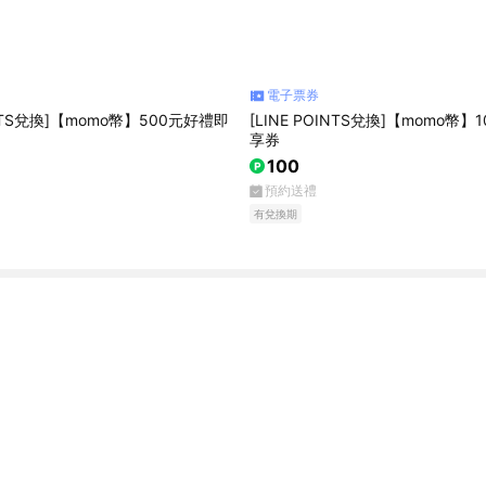
電子票券
OINTS兌換]【momo幣】500元好禮即
[LINE POINTS兌換]【momo幣
享券
100
預約送禮
有兌換期