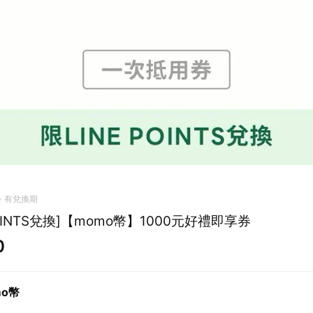
有兌換期
 POINTS兌換]【momo幣】1000元好禮即享券
0
mo幣