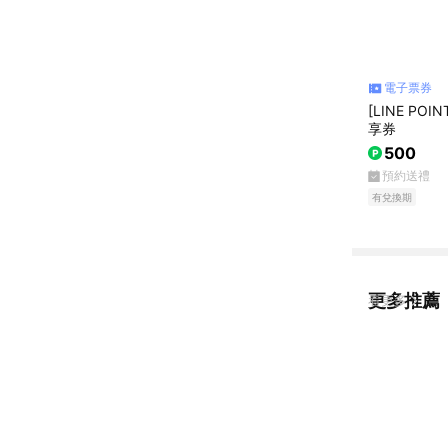
電子票券
[LINE P
享券
500
預約送禮
有兌換期
更多推薦
看更多