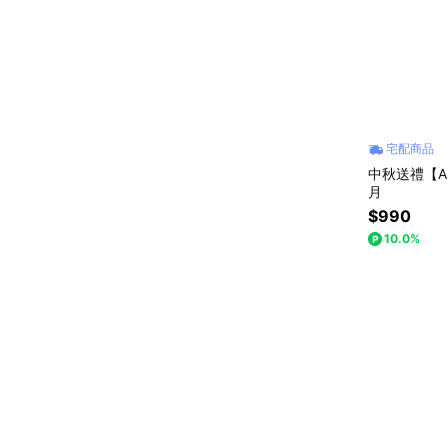
宅配商品
中秋送禮【Au
月
$990
10.0%