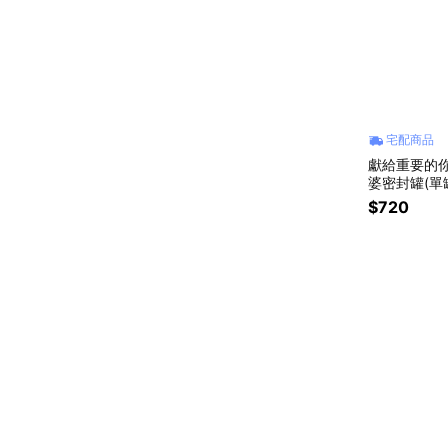
宅配商品
獻給重要的你【
婆密封罐(單
$720