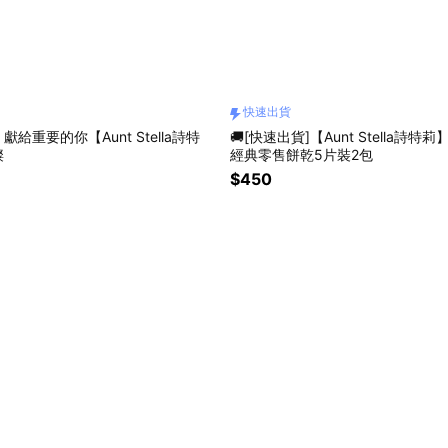
快速出貨
 獻給重要的你【Aunt Stella詩特
🚚[快速出貨]【Aunt Stella詩特
璨
經典零售餅乾5片裝2包
$450