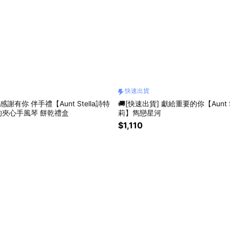
快速出貨
感謝有你 伴手禮【Aunt Stella詩特
🚚[快速出貨] 獻給重要的你【Aunt S
的夾心手風琴 餅乾禮盒
莉】雋戀星河
$1,110