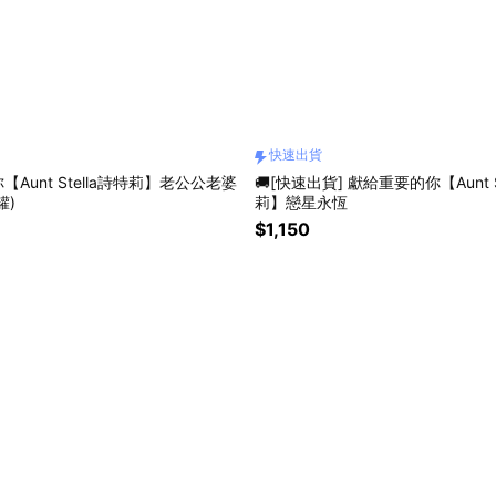
快速出貨
Aunt Stella詩特莉】老公公老婆
🚚[快速出貨] 獻給重要的你【Aunt S
罐)
莉】戀星永恆
$1,150