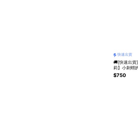
快速出貨
🚚[快速出貨]
莉】小刺蝟
$750