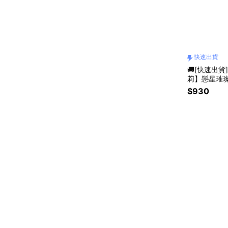
快速出貨
🚚[快速出貨]
莉】戀星璀
$930