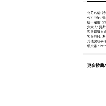
公司名稱: 
公司地址: 
統一編號: 23
負責人: 賈
客服聯繫方式: 
客服時段: 週一
其他說明事項: 
網資訊：https:
更多推薦Au
看更多