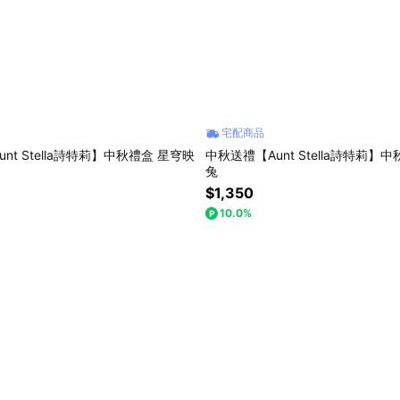
宅配商品
nt Stella詩特莉】中秋禮盒 星穹映
中秋送禮【Aunt Stella詩特莉】
兔
$1,350
10.0%