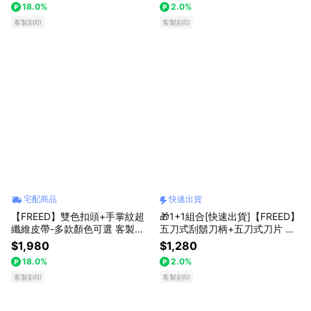
18.0%
2.0%
品上市 送給男生 真皮皮帶 上班
創禮物 壽星禮物 獅子座
族禮物 獅子座
客製刻印
客製刻印
宅配商品
快速出貨
【FREED】雙色扣頭+手掌紋超
🎁1+1組合[快速出貨]【FREED】
纖維皮帶-多款顏色可選 客製化
五刀式刮鬍刀柄+五刀式刀片 客
刻字 生日禮物 送禮推薦 男生禮
製化刻字 生日禮物 送禮推薦 男
$1,980
$1,280
物 禮物獨家 新品上市 送給男生
生禮物 巨蟹座 禮物獨家 新品上
18.0%
2.0%
真皮皮帶 上班族禮物 巨蟹座 獅
市 送給男生 男友禮物 壽星禮物
子座
客製刻印
獅子座
客製刻印