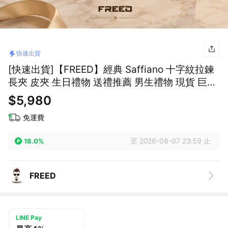
快速出貨
[快速出貨]【FREED】經典 Saffiano 十字紋拉鍊
長夾 皮夾 生日禮物 送禮推薦 男生禮物 現貨 巨蟹
座 禮物獨家 新品上市 送給男生 真皮皮夾 男友禮
$5,980
物 客製化刻字 獅子座
免運費
至 2026-08-07 23:59 止
18.0%
FREED
LINE Pay