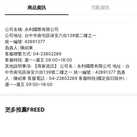
商品資訊
宅配資訊
公司名稱: 永利國際有限公司
公司地址: 台中市南屯區保安六街139號二樓之一
統一編號: 42891377
負責人: 陳紹東
客服聯繫方式: 04-23802289
客服時段: 週一~週五 09:00~18:00
其他說明事項: 【商家資訊】 公司名：永利國際有限公司 地址：台
中市南屯區保安六街139號二樓之一 統一編號：42891377 負責
人：陳紹東 客服電話：04-23802289 客服時段(國定假日除外)：
週一~週五 09:00~18:00
更多推薦FREED
看更多