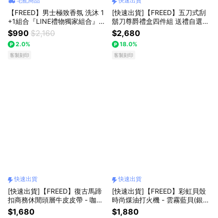
宅配商品
快速出貨
【FREED】男士極致香氛 洗沐 1
[快速出貨]【FREED】五刀式刮
+1組合『LINE禮物獨家組合』客
鬍刀尊爵禮盒四件組 送禮自選
製化刻字 生日禮物 送禮推薦 男
客製化刻字 生日禮物 送禮推薦
$990
$2,160
$2,680
生禮物 巨蟹座 禮物獨家 新品上
男生禮物 巨蟹座 禮物獨家 新品
2.0%
18.0%
市 香水香氛 療癒禮物 居家禮物
上市 送給男生 男友禮物 壽星禮
獅子座
客製刻印
物 獅子座
客製刻印
快速出貨
快速出貨
[快速出貨]【FREED】復古馬蹄
[快速出貨]【FREED】彩虹貝殼
扣商務休閒頭層牛皮皮帶 - 咖啡
時尚煤油打火機 - 雲霧藍貝(銀
色 客製化刻字 生日禮物 送禮推
色) 客製化刻字 生日禮物 送禮推
$1,680
$1,880
薦 男生禮物 巨蟹座 禮物獨家 新
薦 巨蟹座 男生禮物 送給男生 文