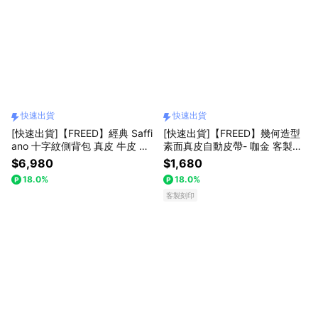
快速出貨
快速出貨
[快速出貨]【FREED】經典 Saffi
[快速出貨]【FREED】幾何造型
ano 十字紋側背包 真皮 牛皮 生
素面真皮自動皮帶- 咖金 客製化
日禮物 送禮推薦 男生禮物 現貨
刻字 生日禮物 送禮推薦 男生禮
$6,980
$1,680
巨蟹座 禮物獨家 新品上市 壽星
物 禮物獨家 新品上市 送給男生
18.0%
18.0%
禮物 客製化刻字 獅子座
真皮皮帶 上班族禮物 巨蟹座 獅
子座
客製刻印