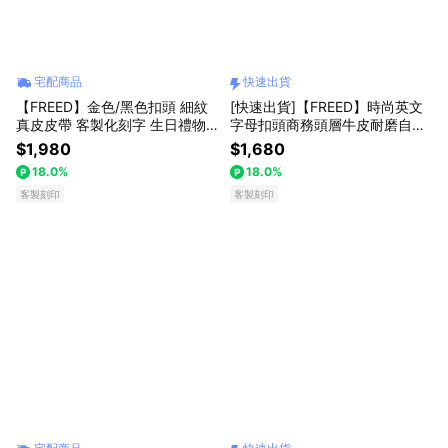
宅配商品
快速出貨
【FREED】金色/黑色扣頭 細紋
[快速出貨]【FREED】時尚英文
真皮皮帶 客製化刻字 生日禮物
字母扣頭商務頭層牛皮耐磨自動
送禮推薦 男生禮物 禮物獨家 新
皮帶 客製化刻字 生日禮物 送禮
$1,980
$1,680
品上市 送給男生 真皮皮帶 上班
推薦 男生禮物 巨蟹座 禮物獨家
18.0%
18.0%
族禮物 巨蟹座 獅子座
新品上市 送給男生 真皮皮帶 上
客製刻印
班族禮物 獅子座
客製刻印