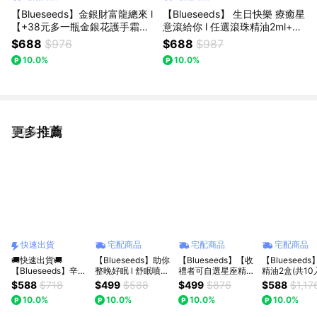
【Blueseeds】金銀財富龍總來 l
【Blueseeds】 生日快樂 療癒星
【+38元多一瓶金銀花護手霜】
意滾給你 l 任選滾珠精油2ml+任
財富精油滾珠2ml+財富精油噴霧
選精油噴霧30ml+滾珠精油5ml
$688
$976
$688
$987
100ml l 芙彤園
(5入/盒) l 芙彤園
10.0%
10.0%
更多推薦
看更多
快速出貨
宅配商品
宅配商品
宅配商品
🚚快速出貨🚚
【Blueseeds】助你
【Blueseeds】【收
【Blueseed
【Blueseeds】辛苦
整晚好眠 l 舒眠噴霧
禮者可自選星座精油
精油2盒(共10
了 休息一下吧 ! 任選
30ml+薰衣草草本精
滾珠】生日快樂 1+1
珠)療癒、放鬆
$588
$718
$499
$588
$499
$876
$588
$1,17
薰衣草洋甘菊精油沐
油膏6g+任選薰衣草
獻給獨一無二的Ni l
神 l 獨家贈品
10.0%
10.0%
10.0%
10.0%
浴or洗髮露+舒眠精
滾珠精油2ml/舒眠精
LINE禮物獨家 l 附品
l 芙彤園
油噴霧+薰衣草精油
油滾珠2ml l 禮物贈
牌派盒+束口袋禮盒