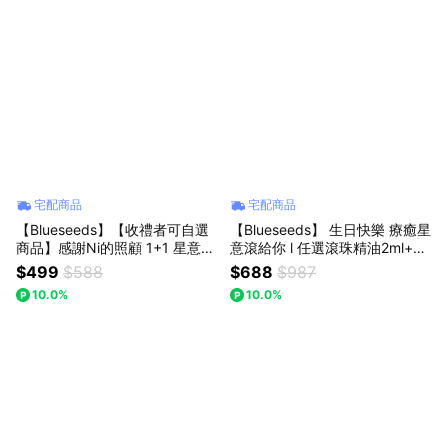
宅配商品
宅配商品
【Blueseeds】【收禮者可自選
【Blueseeds】 生日快樂 療癒星
商品】感謝Ni的照顧 1+1 星意禮
意滾給你 l 任選滾珠精油2ml+任
油你決定 l 禮物獨家贈品牌盒+束
選精油噴霧30ml+滾珠精油5ml
$499
$588
$688
$987
口袋 l 芙彤園
(5入/盒) l 芙彤園
10.0%
10.0%