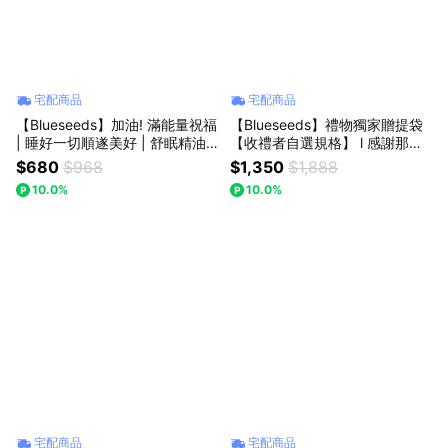
宅配商品
宅配商品
【Blueseeds】加油! 滿能量祝福
【Blueseeds】禮物獨家贈提袋
| 睡好一切順遂美好 | 舒眠精油
【收禮者自選規格】 l 感謝那些
噴霧 30ml ＋舒眠滾珠精油棒 5
日子有你，願好運滾滾來！l 單
$680
$968
$1,350
$1,888
ml 『 LINE禮物獨家貼心附品牌
複方精油安定舒緩淨化放鬆提神
10.0%
10.0%
束口袋禮盒』
｜芙彤園
宅配商品
宅配商品