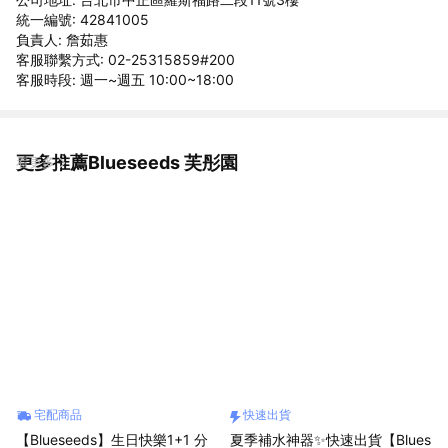
統一編號: 42841005
負責人: 詹茹惠
客服聯繫方式: 02-25315859#200
客服時段: 週一~週五 10:00~18:00
更多推薦Blueseeds 芙彤園
看更多
宅配商品
快速出貨
【Blueseeds】生日快樂1+1 分
夏季補水神器✨快速出貨【Blues