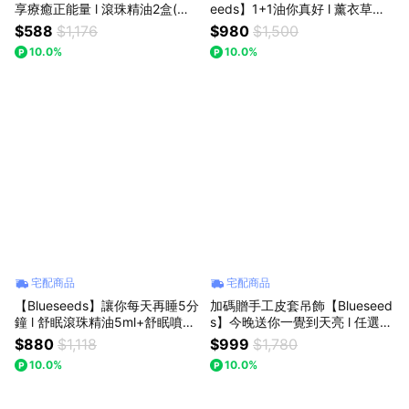
享療癒正能量 l 滾珠精油2盒(共1
eeds】1+1油你真好 l 薰衣草花
0入滾珠)療癒、放鬆、提神 l 芙
萃精露噴霧 100ml+任選玫瑰天
$588
$1,176
$980
$1,500
彤園
竺葵(保養組or旅行組) l 芙彤園
10.0%
10.0%
宅配商品
宅配商品
【Blueseeds】讓你每天再睡5分
加碼贈手工皮套吊飾【Blueseed
鐘 l 舒眠滾珠精油5ml+舒眠噴霧
s】今晚送你一覺到天亮 l 任選
30ml+薰衣草草本精油膏 l 芙彤
(薰衣草or舒眠)精油滾珠2ml+滾
$880
$1,118
$999
$1,780
園
珠精油5支2ml+草本萬用精油膏
10.0%
10.0%
6g+舒眠精油噴霧30ml l 芙彤園