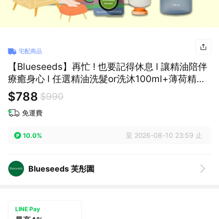
宅配商品
【Blueseeds】再忙 ! 也要記得休息 l 讓精油陪伴
療癒身心 l 任選精油洗髮or洗沐100ml+薄荷精油
膏6g+任選護手霜30ml l 芙彤園
$788
$990
免運費
至 2026-08-10 23:59 止
10.0%
Blueseeds 芙彤園
LINE Pay