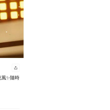
麥克風✨隨時