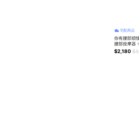
宅配商品
你有腰部煩惱
腰部按摩器
✨六顆能量磁石
$2,180
$3