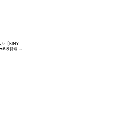
✨【KINY
🔫6段變速 ♡
在家也可以自