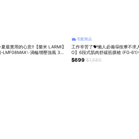
宅配商品
夏最實用的心意‼️【樂米 LARMI】
工作辛苦了💝懶人必備🤤按摩不求人
-LMF08MAX✨渦輪增壓強風 3秒
O】6段式肌肉舒緩筋膜槍 (FG-61)
長續航力⚡會說話的風扇 (SHOPPI
4款按摩頭♡輕鬆減輕全身酸痛♡
$699
$1,580
己放鬆(SHOPPING99)