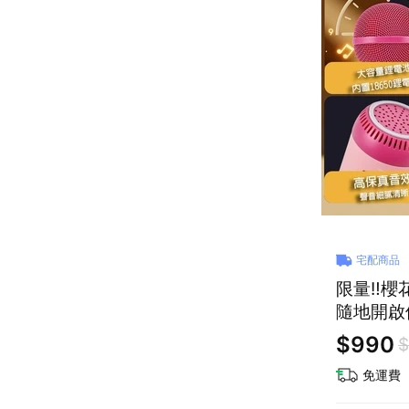
宅配商品
限量‼️櫻
隨地開啟個
$990
$
免運費