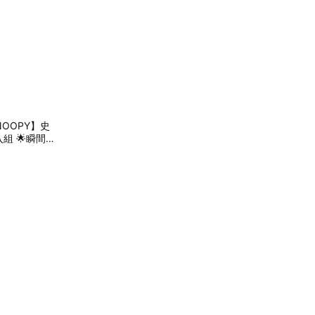
OOPY】史
組 🌟瞬間吸
NG99)