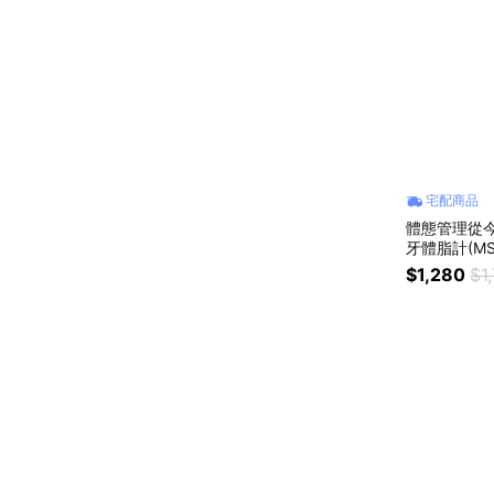
宅配商品
體態管理從今
牙體脂計(MS
步追蹤✨體態管
$1,280
$1