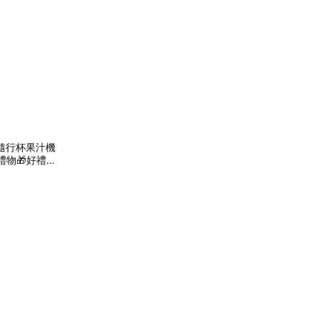
B隨行杯果汁機
日禮物🎁好禮首