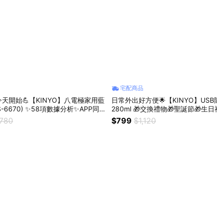
宅配商品
天開始💪【KINYO】八電極家用藍
日常外出好方便🌟【KINYO】US
-6670) ✨58項數據分析✨APP同
280ml 🎁交換禮物🎁聖誕節🎁生
理必備 (SHOPPING99)
選 (SHOPPING99)
,780
$799
$1,120