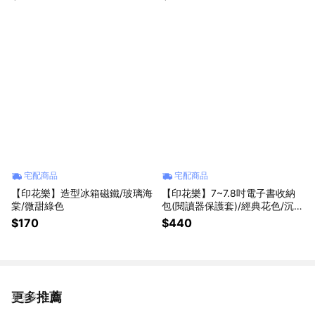
宅配商品
宅配商品
【印花樂】造型冰箱磁鐵/玻璃海
【印花樂】7~7.8吋電子書收納
棠/微甜綠色
包(閱讀器保護套)/經典花色/沉穩
藍
$170
$440
更多推薦
看更多