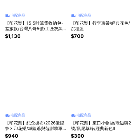
宅配商品
宅配商品
【印花樂】15.5吋筆電收納包-
【印花樂】行李束帶/經典花色/
差旅款/台灣八哥5號/工匠灰黑(1
沉穩藍
5、16吋筆電適用)
$1,130
$700
宅配商品
宅配商品
【印花樂】紀念掛布/2026誕隍
【印花樂】束口小物袋/老磁磚2
祭Ｘ印花樂/城隍爺與范謝將軍跳
號/鼠尾草綠/經典新色II
舞
$940
$300