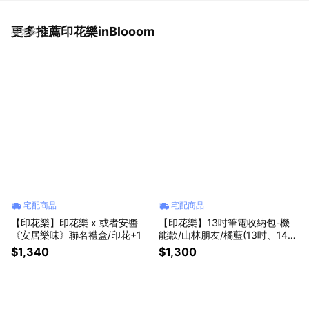
更多推薦印花樂inBlooom
看更多
宅配商品
宅配商品
【印花樂】印花樂 x 或者安醬
【印花樂】13吋筆電收納包-機
《安居樂味》聯名禮盒/印花+1
能款/山林朋友/橘藍(13吋、14吋
筆電適用)
$1,340
$1,300