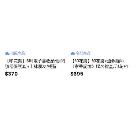
宅配商品
宅配商品
【印花樂】6吋電子書收納包(閱
【印花樂】印花樂x爐鍋咖啡
讀器保護套)/山林朋友/橘藍
《家香記憶》聯名禮盒/印花+1
$370
$695