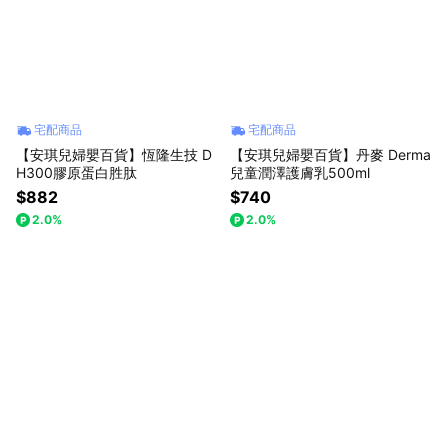
02-7709-5899 Line官方客服 : @angelbaby1985 服務時間 : 國定
上班日 10:00-18:00
宅配商品
宅配商品
【安琪兒婦嬰百貨】恆隆生技 D
【安琪兒婦嬰百貨】丹麥 Derma
H300膠原蛋白胜肽
兒童潤澤護膚乳500ml
$882
$740
2.0%
2.0%