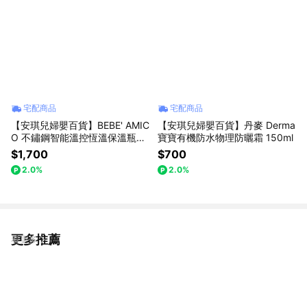
宅配商品
宅配商品
【安琪兒婦嬰百貨】BEBE' AMIC
【安琪兒婦嬰百貨】丹麥 Derma
O 不鏽鋼智能溫控恆溫保溫瓶35
寶寶有機防水物理防曬霜 150ml
0ml
$1,700
$700
2.0%
2.0%
更多推薦
看更多