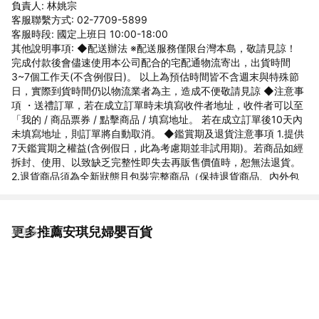
負責人: 林姚宗
客服聯繫方式: 02-7709-5899
客服時段: 國定上班日 10:00-18:00
其他說明事項: ◆配送辦法 ※配送服務僅限台灣本島，敬請見諒！
完成付款後會儘速使用本公司配合的宅配通物流寄出，出貨時間
3~7個工作天(不含例假日)。 以上為預估時間皆不含週末與特殊節
日，實際到貨時間仍以物流業者為主，造成不便敬請見諒 ◆注意事
項 ・送禮訂單，若在成立訂單時未填寫收件者地址，收件者可以至
「我的 / 商品票券 / 點擊商品 / 填寫地址。 若在成立訂單後10天內
未填寫地址，則訂單將自動取消。 ◆鑑賞期及退貨注意事項 1.提供
7天鑑賞期之權益(含例假日，此為考慮期並非試用期)。若商品如經
拆封、使用、以致缺乏完整性即失去再販售價值時，恕無法退貨。
2.退貨商品須為全新狀態且包裝完整商品（保持退貨商品、內外包
裝、贈品等之完整性）。 3.若要退貨，請以原始包裝方式寄回，包
含完整無損之外箱、商品、包裝紙，目錄、吊牌、贈品等。若原外
箱已遺失，請另使用紙箱包覆於商品原廠包裝外，切勿直接於原包
更多推薦安琪兒婦嬰百貨
看更多
裝上黏貼紙張或書寫文字，來做寄送。若原盒內所有物品有損壞或
遺失，恕不接受退貨。 4.7天鑑賞期，不可適用於以下情況，如留
有污漬、磨損、有異味、配件不全等，恕不接受退貨。 5.因電腦解
析度及螢幕等問題會有色差差異，以收到的商品實品為準。 6.下單
前欲確認貨量及任何問題歡迎使用聊聊洽詢，國定假日、例假日賣
場暫停回覆訊息及出貨。 ◆商家資訊 公司名稱:安琪兒婦嬰百貨 地
址:新北市中和區建康路10號2樓 統一編號 : 86319700 客服電話 :