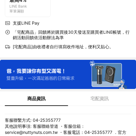
最高4%
LINE Bank
單筆滿額
支援LINE Pay
「宅配商品」回饋將於購買後30天發送至購買者LINE帳號，行
銷活動回饋依活動辦法為準
[宅配商品]由收禮者自行填寫收件地址，便利又貼心。
商品資訊
宅配資訊
客服聯繫方式: 04-25355777
其他說明事項: 客服聯絡管道 ・客服信箱：
service@nuttynuts.com.tw ・客服電話：04-25355777 ．官方