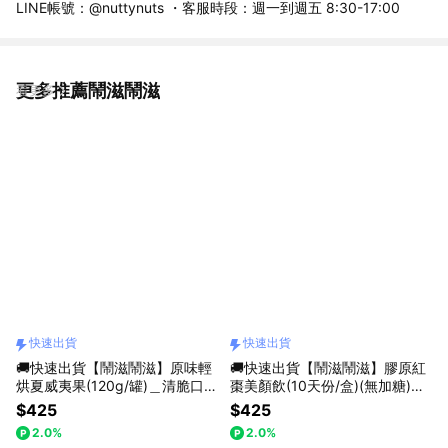
LINE帳號：@nuttynuts ・客服時段：週一到週五 8:30-17:00
更多推薦鬧滋鬧滋
看更多
快速出貨
快速出貨
🚚快速出貨【鬧滋鬧滋】原味輕
🚚快速出貨【鬧滋鬧滋】膠原紅
烘夏威夷果(120g/罐)＿清脆口
棗美顏飲(10天份/盒)(無加糖)＿
感．淡淡奶香＿天然滋味
養顏美容．維持好氣色＿14 種黃
$425
$425
金配方
2.0%
2.0%