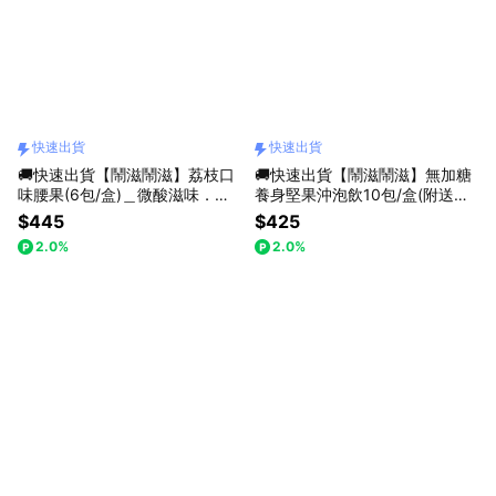
快速出貨
快速出貨
🚚快速出貨【鬧滋鬧滋】荔枝口
🚚快速出貨【鬧滋鬧滋】無加糖
味腰果(6包/盒)＿微酸滋味．清
養身堅果沖泡飲10包/盒(附送禮
爽香甜＿獨特荔枝味
提袋)_生日快樂_感謝禮_為你加
$445
$425
油_養身輕食
2.0%
2.0%