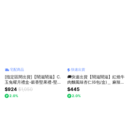
宅配商品
快速出貨
[指定區間出貨]【鬧滋鬧滋】C.
🚚快速出貨【鬧滋鬧滋】紅燒牛
玉兔曜月禮盒-穀香堅果禮-堅果
肉麵風味杏仁(6包/盒)＿ 麻辣唰
X 沖泡飲11入（附提袋）＿堅果
嘴．爽脆美味＿獨家道地口味
$924
$1,050
$445
之旅．養生健康＿精美禮盒_中秋
2.0%
2.0%
禮盒_企業送禮