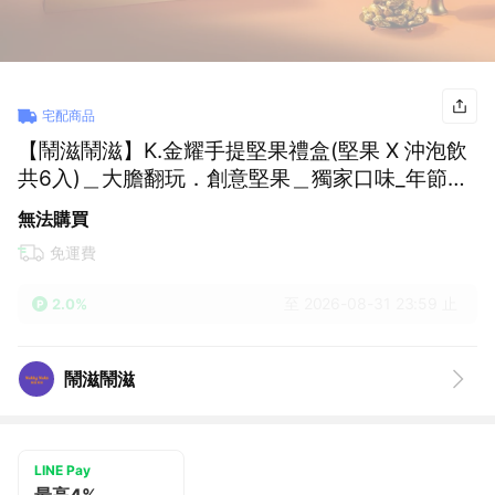
宅配商品
【鬧滋鬧滋】K.金耀手提堅果禮盒(堅果 X 沖泡飲
共6入)＿大膽翻玩．創意堅果＿獨家口味_年節禮
盒_企業送禮
無法購買
免運費
至 2026-08-31 23:59 止
2.0%
鬧滋鬧滋
LINE Pay