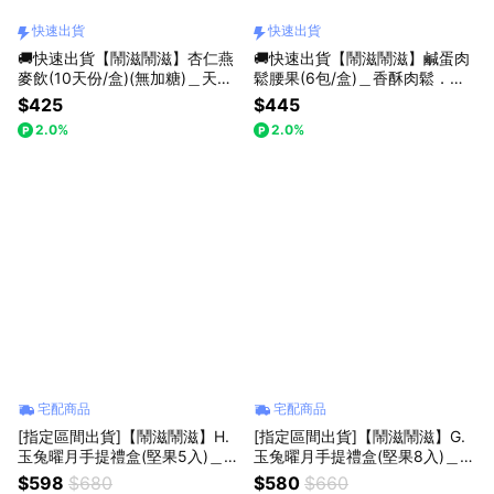
快速出貨
快速出貨
🚚快速出貨【鬧滋鬧滋】杏仁燕
🚚快速出貨【鬧滋鬧滋】鹹蛋肉
麥飲(10天份/盒)(無加糖)＿天然
鬆腰果(6包/盒)＿香酥肉鬆．金
杏仁香．淡淡奶香＿100%純天
沙鹹香＿熱銷冠軍
$425
$445
然無添加
2.0%
2.0%
宅配商品
宅配商品
[指定區間出貨]【鬧滋鬧滋】H.
[指定區間出貨]【鬧滋鬧滋】G.
玉兔曜月手提禮盒(堅果5入)＿大
玉兔曜月手提禮盒(堅果8入)＿大
膽翻玩．創意堅果＿獨家口味_中
膽翻玩．創意堅果＿獨家口味_中
$598
$680
$580
$660