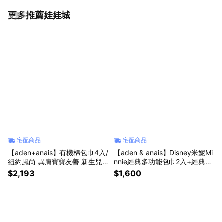
更多推薦娃娃城
看更多
宅配商品
宅配商品
【aden+anais】有機棉包巾4入/
【aden & anais】Disney米妮Mi
紐約風尚 異膚寶寶友善 新生兒
nnie經典多功能包巾2入+經典圍
包巾 月中愛用 越洗越柔軟 枕巾
兜3入 ✨彌月禮✨特惠組✨彩虹
$2,193
$1,600
小被被 ✨新生禮✨彌月禮✨育兒
米妮
好物✨四季好物