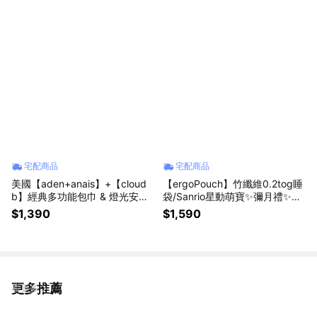
育兒好物✨四季好物
宅配商品
宅配商品
美國【aden+anais】+【cloud
【ergoPouch】竹纖維0.2tog睡
b】經典多功能包巾 & 燈光安撫
袋/Sanrio星動萌寶✨彌月禮✨育
玩偶 兔子 新生兒送禮首選 彌月
兒好物✨Kitty、Melody、大耳狗
$1,390
$1,590
禮 安撫偶✨新生禮✨彌月禮✨育
兒好物✨四季好物
更多推薦
看更多