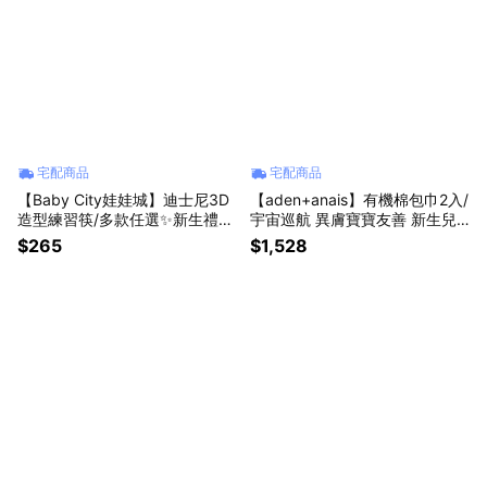
宅配商品
宅配商品
【Baby City娃娃城】迪士尼3D
【aden+anais】有機棉包巾2入/
造型練習筷/多款任選✨新生禮✨
宇宙巡航 異膚寶寶友善 新生兒
彌月禮✨育兒好物✨四季好物
包巾 月中愛用 育兒好夥伴 柔軟
$265
$1,528
小被被 床單 ✨新生禮✨彌月禮✨
育兒好物✨四季好物