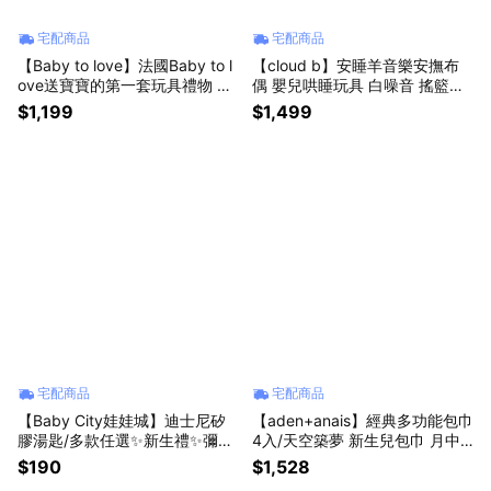
宅配商品
宅配商品
【Baby to love】法國Baby to l
【cloud b】安睡羊音樂安撫布
ove送寶寶的第一套玩具禮物 禮
偶 嬰兒哄睡玩具 白噪音 搖籃曲
品 感覺統合 軟積木+套圈圈 無
睡眠定時 美國睡眠玩具 寶寶安
$1,199
$1,499
毒認證幼兒玩具✨送禮首選✨生
撫偶 睡眠儀式 彌月禮✨送禮首選
日禮✨彌月禮
✨新生禮✨彌月禮✨生日禮✨安撫
玩偶
宅配商品
宅配商品
【Baby City娃娃城】迪士尼矽
【aden+anais】經典多功能包巾
膠湯匙/多款任選✨新生禮✨彌月
4入/天空築夢 新生兒包巾 月中
禮✨育兒好物✨四季好物
愛用 100%純棉 育兒好夥伴 柔軟
$190
$1,528
小被被 床單✨新生禮✨彌月禮✨