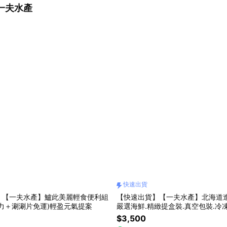
一夫水產
快速出貨
】【一夫水產】鱸此美麗輕食便利組
【快速出貨】【一夫水產】北海道
力＋涮涮片免運)輕盈元氣提案
嚴選海鮮.精緻提盒裝.真空包裝.冷
時間到貨.伴手禮.感謝禮
$3,500