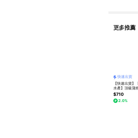
更多推薦
看更多
快速出貨
【快速出貨】
水產】頂級蒲
｜免運 冷凍直
$710
2.0%