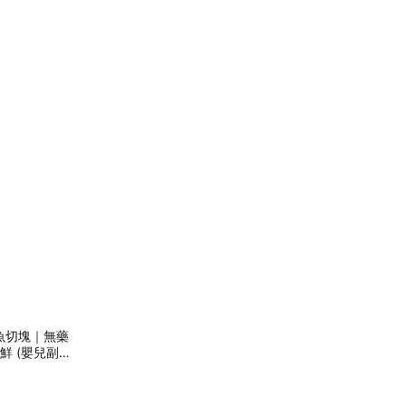
魚切塊｜無藥
鮮 (嬰兒副食
指定日期 可加