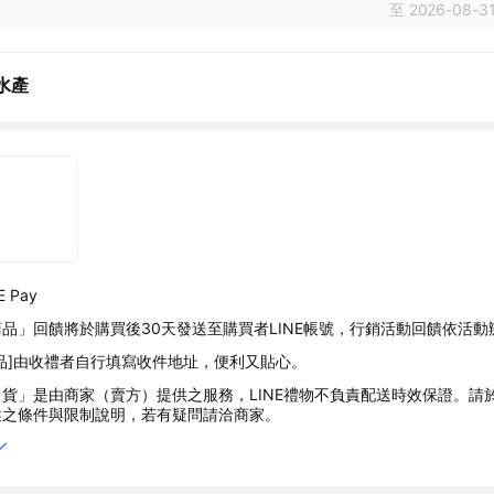
至 2026-08-31
水產
 Pay
品」回饋將於購買後30天發送至購買者LINE帳號，行銷活動回饋依活動
品]由收禮者自行填寫收件地址，便利又貼心。
貨」是由商家（賣方）提供之服務，LINE禮物不負責配送時效保證。請
述之條件與限制說明，若有疑問請洽商家。