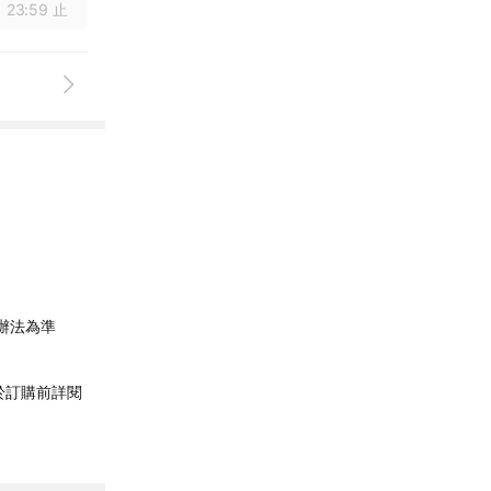
 23:59 止
辦法為準
於訂購前詳閱