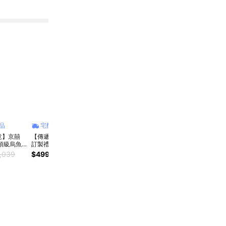
品
宅配商品
宅配商品
快速出貨
快
意】京囍
【傳遞心意】京囍
韓國樂天LOTTE 經
【快速出貨】【一夫
【快
頂級烏魚
訂製禮品 頂級烏魚
典特製午餐肉罐頭
水產】金目鱸魚切塊
水產
讚不絕
子 讓長輩讚不絕
340g/罐戶外露營野
｜無藥安心養殖 去
貝S
,039
$499
$1,039
$399
$680
$3,
頂級烏魚子
口！新春頂級烏魚子
餐防災泡菜鍋韓式部
刺免動刀 小份量真
提盒裝
2.0%
2.
魚子 一口
伴手禮 烏魚子 一口
隊鍋燒烤飯糰炒飯百
空保鮮 (嬰兒副食品
凍宅
節送禮 送
烏魚子 年節送禮 送
搭萬用料理宵夜消夜
/ 銀髮滋補 / 下班快
到貨.
禮
下酒菜 減塩不死鹹
煮必備) 可指定日期
快速上桌懶人救星
可加購
廚房必備 韓式料理
控必買 韓國必買