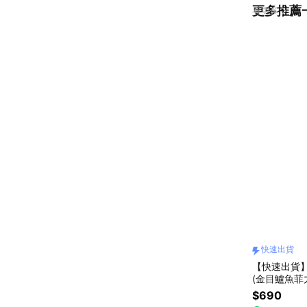
更多推薦
看更多
快速出貨
【快速出貨
(金目鱸魚菲
$690