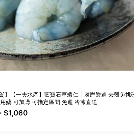
貨】【一夫水產】藍寶石草蝦仁｜履歷嚴選 去殼免挑砂
無用藥 可加購 可指定區間 免運 冷凍直送
 $1,060