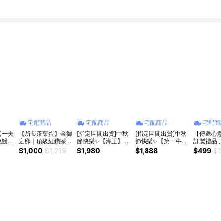
宅配商品
宅配商品
宅配商品
宅配商
【一夫
【所長茶葉蛋】金御
[指定區間出貨]中秋
[指定區間出貨]中秋
【傳遞心
燒鰻組
之卵｜頂級紅鑽茶葉
節快樂✨【海王】巧
節快樂✨【第一牛
訂製禮品 
送
蛋、香菇茶葉蛋、甘
玲瓏精緻海鮮組
肉】爆汁海陸狂饗中
子 讓長輩
$1,000
$1,215
$1,980
$1,888
$499
$1
梅茶葉蛋
(2~4人份)(含運)
秋組(3~5人份)(含
口！新春
【墊腳石】中秋烤肉
運)【墊腳石】中秋
伴手禮 烏
烤肉
烏魚子 年
禮