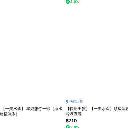
2.0%
快速出貨
】【一夫水產】 單純想你一蝦（海水
【快速出貨】【一夫水產】頂級蒲
免運精裝版）
冷凍直送
$710
2.0%