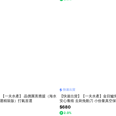
快速出貨
】【一夫水產】 晶價厲害應援（海水
【快速出貨】【一夫水產】金目鱸
免運精裝版）打氣首選
安心養殖 去刺免動刀 小份量真空保
品 / 銀髮滋補 / 下班快煮必備) 可
$680
購
2.0%