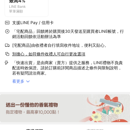
最高4%
LINE Bank
單筆滿額
支援LINE Pay / 信用卡
「宅配商品」回饋將於購買後30天發送至購買者LINE帳號，行
銷活動回饋依活動辦法為準
[宅配商品]由收禮者自行填寫收件地址，便利又貼心。
別擔心，如符條件收禮人可自行更改選項
「快速出貨」是由商家（賣方）提供之服務，LINE禮物不負責
配送時效保證。請於訂購前詳閱商品描述之條件與限制說明，
若有疑問請洽商家。
看更多