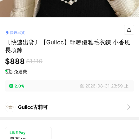
快速出貨
〔快速出貨〕【Gulicc】輕奢優雅毛衣鍊 小香風
長項鍊
$888
$1,110
免運費
至 2026-08-31 23:59 止
2.0%
Gulicc古莉可
LINE Pay