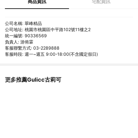
商品資訊
宅配資訊
公司名稱: 翠峰精品
公司地址: 桃園市桃園區中平路102號11樓之2
統一編號: 90336569
負責人: 游侑霖
客服聯繫方式: 03-2289888
客服時段: 週一~週五 9:00-18:00(不含國定假日)
更多推薦Gulicc古莉可
看更多