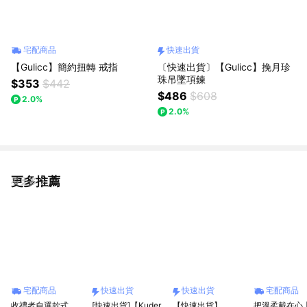
宅配商品
快速出貨
【Gulicc】簡約扭轉 戒指
〔快速出貨〕【Gulicc】挽月珍
珠吊墜項鍊
$353
$442
$486
$608
2.0%
2.0%
更多推薦
看更多
宅配商品
快速出貨
快速出貨
宅配商品
收禮者自選款式
[快速出貨]【Kuder
【快速出貨】
把溫柔戴在心