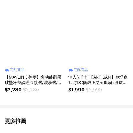
宅配商品
宅配商品
【MAYLINK 美菱】多功能蔬果
情人節主打【ARTISAN】奧堤森
破壁冷熱調理豆漿機/濃湯機/輔
12吋DC循環正逆涼風扇+循環扇
食機/蔬果機/快煮壼/米糊機 SG-
電風扇 特有逆風模式 LF1201
$2,280
$3,280
$1,990
$3,990
336JU
更多推薦
看更多