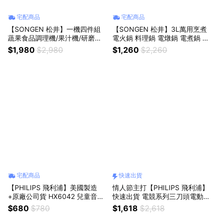
宅配商品
宅配商品
【SONGEN 松井】一機四件組
【SONGEN 松井】3L萬用烹煮
蔬果食品調理機/果汁機/研磨機/
電火鍋 料理鍋 電燉鍋 電煮鍋 萬
絞肉機/隨行杯 GS-354T
用鍋 美食鍋 湯鍋 陶瓷鍋 SG-27
$1,980
$2,980
$1,260
$2,260
7HS
宅配商品
快速出貨
【PHILIPS 飛利浦】美國製造
情人節主打【PHILIPS 飛利浦】
+原廠公司貨 HX6042 兒童音波
快速出貨 電競系列三刀頭電動刮
牙刷標準刷頭兩入裝 適用HX631
鬍刀 電鬍刀 S1115
$680
$780
$1,618
$2,618
1及HX6322 電動牙刷