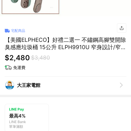
宅配商品
【美國ELPHECO】好禮二選一 不鏽鋼高腳雙開除
臭感應垃圾桶 15公升 ELPH9910U 窄身設計/窄小
空間
$2,480
$3,480
免運費
大王家電館
LINE Pay
最高4%
LINE Bank
單筆滿額