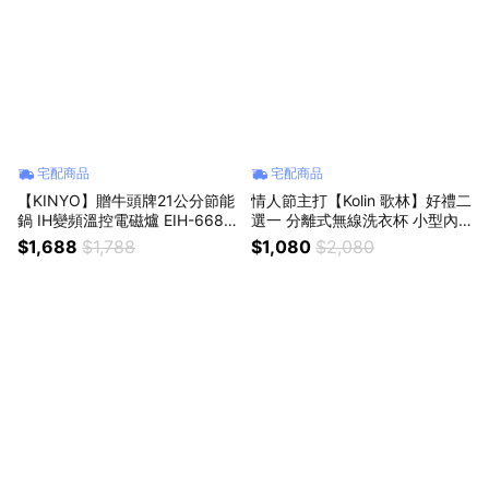
宅配商品
宅配商品
【KINYO】贈牛頭牌21公分節能
情人節主打【Kolin 歌林】好禮二
鍋 IH變頻溫控電磁爐 EIH-6680
選一 分離式無線洗衣杯 小型內
IH爐 無鍋偵測 加熱爐 黑晶玻璃
衣內褲洗物機 洗襪子機 隨身清
$1,688
$1,788
$1,080
$2,080
安全鎖
洗機 2L大容量 KBW-SD2653