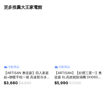
更多推薦大王家電館
看更多
宅配商品
宅配商品
【ARTISAN 奧堤森】四入家庭
【ARTISAN】【好禮三選一】奧
組+贈暖手枕一個 高速製冷冰鎮
提森 6L高效能除濕機 DH0600
手持風扇 隨身電風扇 充電風扇
一級節能
$3,680
$4,680
$5,990
$7,990
USB風扇 FH1000