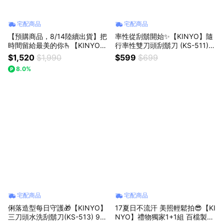
宅配商品
宅配商品
【預購商品，8/14陸續出貨】把
率性從刮鬍開始✨【KINYO】隨
時間留給最美的你🫰【KINYO】
行率性雙刀頭刮鬍刀 (KS-511) I
禮物獨家1+1暖心按摩組 溫熱導
PX6高壓水洗 充插兩用 父親節
$1,520
$1,990
$599
$699
入刮痧按摩儀+6段式肌肉舒緩筋
禮物 生日禮物
8.0%
膜槍 送禮 禮物 日常保養 放鬆 舒
緩
宅配商品
宅配商品
俐落造型每日守護🎁【KINYO】
17夏日不流汗 美照輕鬆拍😎【KI
三刀頭水洗刮鬍刀(KS-513) 950
NYO】禮物獨家1+1組 百檔製冷