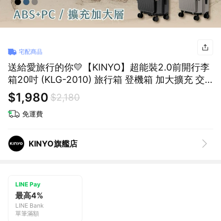
宅配商品
送給愛旅行的你💛【KINYO】超能裝2.0前開行李
箱20吋 (KLG-2010) 旅行箱 登機箱 加大擴充 交
換禮物 送禮
$1,980
$2,180
免運費
KINYO旗艦店
LINE Pay
最高4%
LINE Bank
單筆滿額