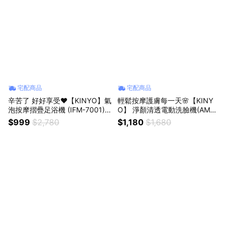
宅配商品
宅配商品
辛苦了 好好享受❤️【KINYO】氣
輕鬆按摩護膚每一天🌸【KINY
泡按摩摺疊足浴機 (IFM-7001)
O】 淨顏清透電動洗臉機(AMC-
生日禮物 按摩 泡腳 放鬆 長輩送
6220) 多功能 深層清潔 小巧便
$999
$2,780
$1,180
$1,680
禮
攜 聖誕禮物