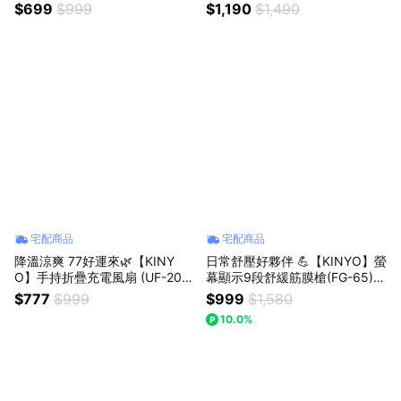
0rpm高效能馬達 1.5h快速滿電
風扇+迷你磁吸藍牙自拍桿 旅行
$699
$999
$1,190
$1,490
情人節 日常好友禮
旅遊 外出 出國 送禮 禮物
宅配商品
宅配商品
降溫涼爽 77好運來🌿【KINY
日常舒壓好夥伴 💪【KINYO】螢
O】手持折疊充電風扇 (UF-206
幕顯示9段舒緩筋膜槍(FG-65)
6)+ 雙刀頭充電式刮鬍刀(KS-50
送禮 禮物 日常 肩頸 舒緩 放鬆
$777
$999
$999
$1,580
1) 充電風扇 手持風扇 USB風扇
10.0%
隨身風扇 刮鬍刀 電動刮鬍刀 雙
刀頭刮鬍刀