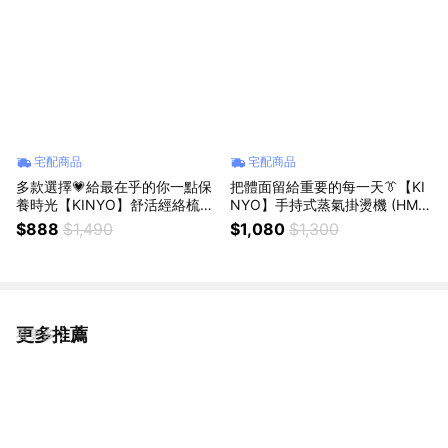
宅配商品
宅配商品
多款選擇💗給最在乎的你一點保
把體面留給重要的每一天👔【KI
養時光【KINYO】舒活經絡梳刮
NYO】手持式蒸氣掛燙機 (HMH
痧儀 (AMR) 送禮 禮物 刮痧 舒緩
-8485) 蒸氣掛燙機 手持掛燙機
$888
$1,490
$1,080
$1,300
按摩 按摩儀 刮痧儀 日常
掛燙機 蒸氣熨斗 衣物熨燙機 快
速除皺掛燙機
更多推薦
看更多