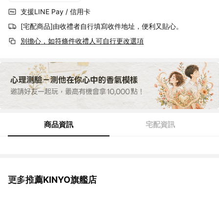
支援LINE Pay / 信用卡
[宅配商品]由收禮者自行填寫收件地址，便利又貼心。
別擔心，如符條件收禮人可自行更改選項
商品資訊
宅配資訊
更多推薦KINYO旗艦店
看更多