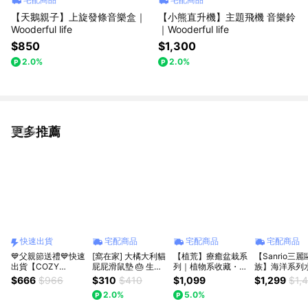
【天鵝親子】上旋發條音樂盒｜
【小熊直升機】主題飛機 音樂鈴
Wooderful life
｜Wooderful life
$850
$1,300
2.0%
2.0%
更多推薦
看更多
快速出貨
宅配商品
宅配商品
宅配商品
💙父親節送禮💙快速
[窩在家] 大橘大利貓
【植荒】療癒盆栽系
【Sanrio三
出貨【COZY
屁屁滑鼠墊 🎂 生日
列｜植物系收藏・8
族】海洋系列
PLUS+】東方祝福
禮物｜辦公室｜貓咪
款可選
正版授權限定款
$666
$966
$310
$410
$1,099
$1,299
$1,
系列｜太極功夫人造
｜實用｜療癒｜同事
耳狗Cinnamor
2.0%
5.0%
石工藝品 生日禮物
｜上班族｜貓奴｜獅
拿 帕恰狗Poch
開業禮物 開運 招財
子座｜七夕禮物｜父
夢幻雪花球公仔