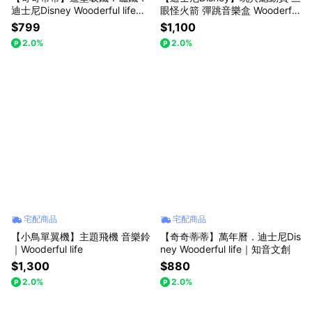
迪士尼Disney Wooderful life｜
眼怪火箭 彈跳音樂盒 Wooderful
知音文創
life｜知音文創
$799
$1,100
2.0%
2.0%
宅配商品
宅配商品
【小鳥單翼機】主題飛機 音樂鈴
【奇奇蒂蒂】萬年曆．迪士尼Dis
｜Wooderful life
ney Wooderful life｜知音文創
$1,300
$880
2.0%
2.0%