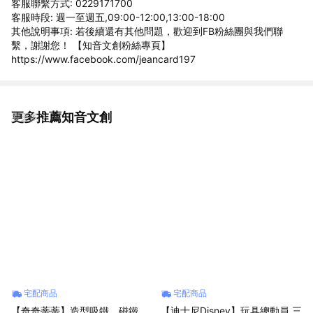
客服聯繫方式: 0229171700
客服時段: 週一至週五,09:00-12:00,13:00-18:00
其他說明事項: 若後續還有其他問題，歡迎到FB粉絲團與我們聯
繫，謝謝您！ 【知音文創粉絲專頁】
https://www.facebook.com/jeancard197
更多推薦知音文創
看更多
宅配商品
宅配商品
【奇奇蒂蒂】造型吸鐵．磁鐵．
【迪士尼Disney】玩具總動員 三