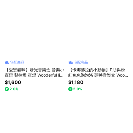
宅配商品
宅配商品
【愛戀貓咪】發光音樂盒 音樂小
【卡娜赫拉的小動物】P助與粉
夜燈 聲控燈 夜燈 Wooderful life
紅兔兔泡泡浴 頭轉音樂盒 Wood
｜知音文創
erful life｜知音文創
$1,600
$1,180
2.0%
2.0%