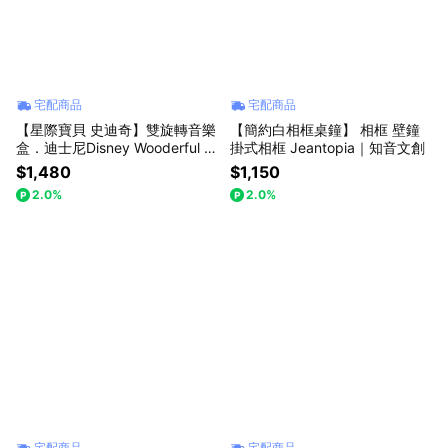
宅配商品
宅配商品
【星際寶貝 史迪奇】雙旋轉音樂
【簡約白相框桌鐘】 相框 壁鐘
盒．迪士尼Disney Wooderful lif
掛式相框 Jeantopia｜知音文創
e｜知音文創
$1,480
$1,150
2.0%
2.0%
宅配商品
宅配商品