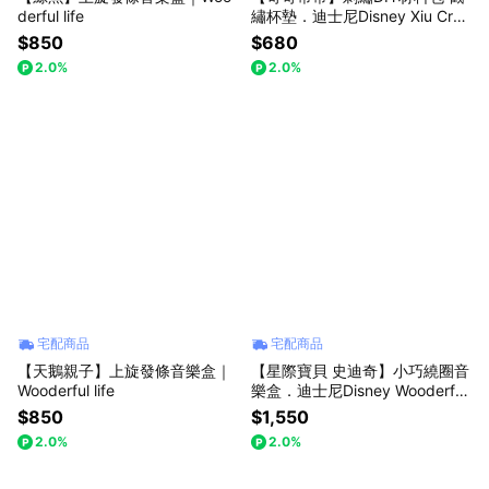
derful life
繡杯墊．迪士尼Disney Xiu Craf
ts｜知音文創
$850
$680
2.0%
2.0%
宅配商品
宅配商品
【天鵝親子】上旋發條音樂盒｜
【星際寶貝 史迪奇】小巧繞圈音
Wooderful life
樂盒．迪士尼Disney Wooderful
life｜知音文創
$850
$1,550
2.0%
2.0%