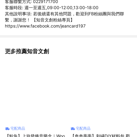
客服聯繫方式: 0229171700
客服時段: 週一至週五,09:00-12:00,13:00-18:00
其他說明事項: 若後續還有其他問題，歡迎到FB粉絲團與我們聯
繫，謝謝您！ 【知音文創粉絲專頁】
https://www.facebook.com/jeancard197
更多推薦知音文創
看更多
宅配商品
宅配商品
【鯨魚】上旋發條音樂盒｜Woo
【奇奇蒂蒂】刺繡DIY材料包 戳