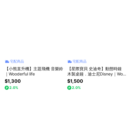
宅配商品
宅配商品
【小熊直升機】主題飛機 音樂鈴
【星際寶貝 史迪奇】動態時鐘
｜Wooderful life
木製桌鐘．迪士尼Disney｜Woo
derful life
$1,300
$1,500
2.0%
2.0%