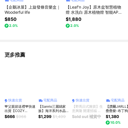
【企鵝冰屋】上旋發條音樂盒｜
【Leaf'n Joy】原木盆智慧植物
Wooderful life
燈 水洗白 原木植物燈 智能APP
控制 L16-W218 (W)
$850
$1,880
2.0%
2.0%
更多推薦
看更多
快速出貨
宅配商品
快速出貨
宅配商品
💙父親節送禮💙快速
【Sanrio三麗鷗家
【野馬日式雜貨】生
【讚爾JARL
出貨【COZY
族】海洋系列水晶球
意興隆 開運招福 日
疊疊樂-布丁狗
PLUS+】東方祝福
正版授權限定款 大
本萬古燒狸貓陶器存
球音樂盒
$666
$966
$1,299
$1,499
Sold out 補貨中
$1,380
系列｜太極功夫人造
耳狗Cinnamoroll喜
錢筒 [快速出貨]
10.0%
石工藝品 生日禮物
拿 帕恰狗Pochacco
開業禮物 開運 招財
夢幻雪花球公仔 居