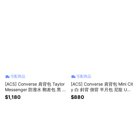
宅配商品
宅配商品
[ACS] Converse 肩背包 Taylor
[ACS] Converse 肩背包 Mini Cit
Messenger 防潑水 郵差包 黑 筆
y 白 斜背 側背 半月包 尼龍 UA5
電包 側背 斜背 UA5802023
951K40
$1,180
$880