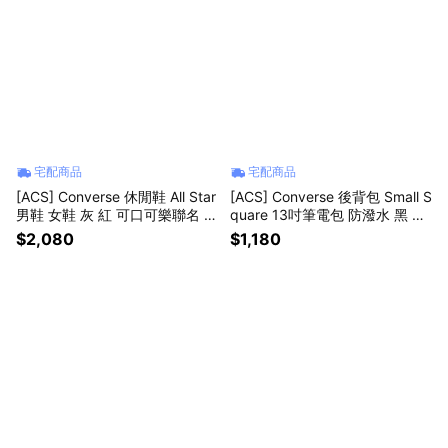
宅配商品
宅配商品
[ACS] Converse 休閒鞋 All Star
[ACS] Converse 後背包 Small S
男鞋 女鞋 灰 紅 可口可樂聯名 高
quare 13吋筆電包 防潑水 黑 書
筒 帆布鞋 A18436C
包 10026013A01
$2,080
$1,180