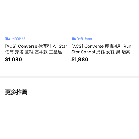
宅配商品
宅配商品
[ACS] Converse 休閒鞋 All Star
[ACS] Converse 厚底涼鞋 Run
低筒 穿搭 童鞋 基本款 三星黑標
Star Sandal 男鞋 女鞋 黑 增高
帆布 簡約 中童 黑 米白 368986
扣環 魔鬼氈 A20645C
$1,080
$1,980
C
更多推薦
看更多