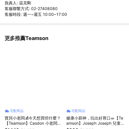
負責人: 温克剛
客服聯繫方式: 02-27408080
客服時段: 週一~週五 10:00~17:00
更多推薦Teamson
看更多
宅配商品
宅配商品
寶貝小老闆💰今天想買些什麼？
健康小廚神，玩出好胃口🥗【Te
【Teamson】Casdon 小老闆歡
amson】Joseph Joseph 兒童
樂超市收銀機 (DIS-00003) 兒
仿真沙拉玩具組 (DIS-00013) 兒