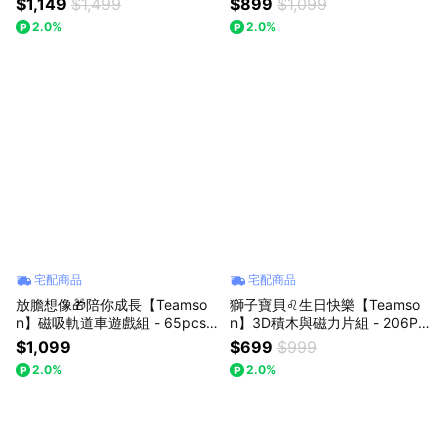
$1,149
$1,499
$899
$1,099
童玩具 收銀遊戲 寓教於樂 角色
童玩具 扮家家酒 角色扮演 寓教
2.0%
2.0%
扮演 生日禮物 禮物推薦
於樂 生日禮物 禮物推薦
宅配商品
宅配商品
放膽想像🎁陪你成長【Teamso
獅子寶貝♌生日快樂【Teamso
n】磁吸軌道車遊戲組 - 65pcs
n】3D積木與磁力片組 - 206PC
兒童玩具 立體軌道 自由組合 ST
S (KBJM-206) 兒童玩具 3D積
$1,099
$699
$999
EAM 親子共玩 創意不受限 想變
木 磁力片 創意不受限 拚搭更自
2.0%
2.0%
就變 邏輯思考 生日禮物
由 手部鍛鍊 生日禮物 快樂成長