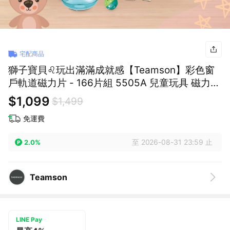
宅配商品
獅子寶貝♌玩出滿滿成就感【Teamson】彩色窗
戶軌道磁力片 - 166片組 5505A 兒童玩具 磁力片
親子共玩 創意不受限 多種玩法 手部鍛鍊 生日禮
$1,099
$1,499
物 快樂成長
免運費
至 2026-08-31 23:59 止
2.0%
Teamson
LINE Pay