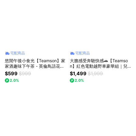
宅配商品
宅配商品
悠閒午後小食光【Teamson】家
大膽感受奔馳快感🚗【Teamso
家酒趣味下午茶 - 英倫鳥語花香
n】紅色電動越野車豪華組｜兒
15件茶具組 555-CH047 兒童玩
童電動車 越野車 生日禮物 兒童
$599
$999
$1,499
$1,999
具 扮家家酒 角色扮演 下午茶 優
禮物 成長禮物 送禮推薦
2.0%
2.0%
雅小公主 生日禮物 快樂成長