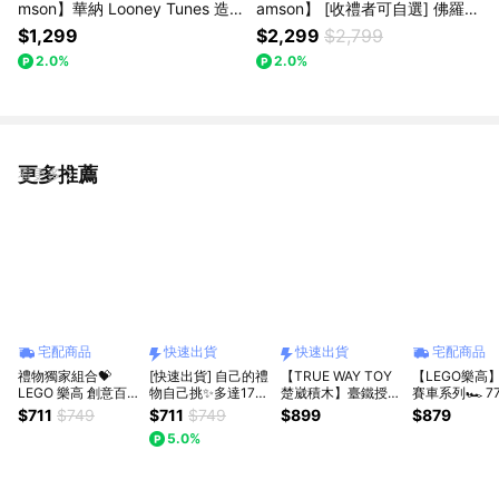
mson】華納 Looney Tunes 造
amson】 [收禮者可自選] 佛羅倫
型小火車組拉繩組 卡通聯名 木
斯玩具廚房 (共2色可選)｜扮家
$1,299
$2,299
$2,799
質玩具 小火車 積木堆疊 小肌肉
家酒 料理遊戲 寓教於樂 生日禮
2.0%
2.0%
訓練 生日禮物 快樂成長
物 兒童禮物 成長禮物 送禮推薦
獅子座
更多推薦
看更多
宅配商品
快速出貨
快速出貨
宅配商品
禮物獨家組合💝
[快速出貨] 自己的禮
【TRUE WAY TOY
【LEGO樂高
LEGO 樂高 創意百
物自己挑✨多達17品
楚崴積木】臺鐵授權
賽車系列🏎️ 7
變系列3合1 31147
供收禮人自選🪴
｜CT-273仲夏寶島
Bugatti Visio
$711
$749
$711
$749
$899
$879
復古照相機
【LEGO 樂高】
號2合1蒸汽火車積木
極致跑車(布加
5.0%
📷/11508雛菊
Botanicals 快樂植
組EW-5269｜鐵道
車 賽車模型)
🌼/11506搖擺植物
物 / 131147復古照
文創 經典收藏 臺灣
/10328玫瑰花束🌹
相機 / 城市系列 / 得
現貨
寶 / 迪士尼 / 漫威 /