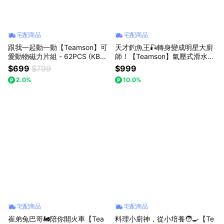
宅配商品
宅配商品
跟我一起動一動【Teamson】可
天才釣魚王🎣轉身變成明星大廚
愛動物磁力片組 - 62PCS (KBDK
師！【Teamson】氣壓式滑水軌
-62) 兒童玩具 磁力片 創意不受
道釣魚家家酒組 - 繽紛藍豪華版
$699
$799
$999
限 趣味組合 手眼協調 生日禮物
兒童玩具 扮家家酒 角色扮演 寓
2.0%
10.0%
送禮推薦
教於樂 生日禮物 禮物推薦
宅配商品
宅配商品
崔弟兔巴哥🚂陪你開火車【Tea
料理小廚神，從小培養🧑‍🍳【Te