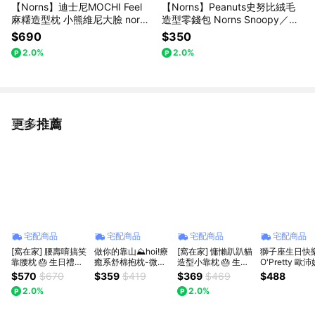
【Norns】迪士尼MOCHI Feel
【Norns】Peanuts史努比絨毛
麻糬造型枕 小熊維尼大臉 norns
造型零錢包 Norns Snoopy／Ol
Original Design Disney
af／Woodstock 隨身小物包
$690
$350
2.0%
2.0%
更多推薦
看更多
宅配商品
宅配商品
宅配商品
宅配商品
[窩在家] 腰壽唷搞笑
做你的靠山⛰️hoi!療
[窩在家] 慵懶趴趴貓
獅子座生日快
靠腰枕 🎂 生日禮物
癒系舒棉抱枕-微笑
造型小靠枕 🎂 生日
O'Pretty 歐
｜抱枕｜娃娃｜辦公
山 ✨$339加購舒眠
禮物｜抱枕｜娃娃｜
本雙貓招財納
$570
$670
$359
$419
$369
$469
$488
室｜療癒｜實用｜同
噴霧✨生日禮物
辦公室｜貓咪｜療癒
組 生日快樂 
2.0%
2.0%
事｜上班族｜獅子座
｜實用｜同事｜上班
財小擺飾 居家
｜七夕禮物｜父親節
族｜貓奴｜獅子座｜
七夕禮物