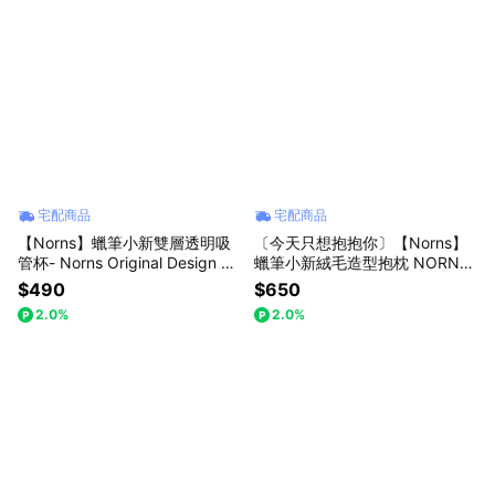
宅配商品
宅配商品
【Norns】蠟筆小新雙層透明吸
〔今天只想抱抱你〕【Norns】
管杯- Norns Original Design 正
蠟筆小新絨毛造型抱枕 NORNS
版授權 飲料杯 珍珠奶茶杯 隨行
小新小白 拉鍊可拆式絨毛靠枕
$490
$650
杯 環保杯
2.0%
2.0%