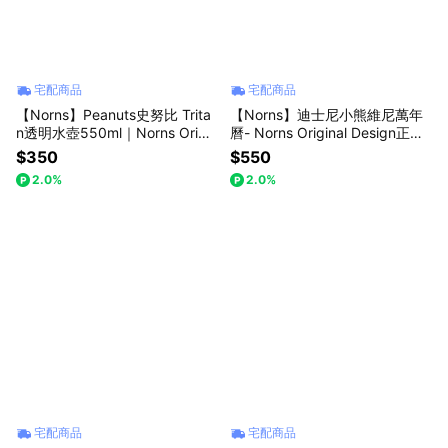
宅配商品
宅配商品
【Norns】Peanuts史努比 Trita
【Norns】迪士尼小熊維尼萬年
n透明水壺550ml｜Norns Origin
曆- Norns Original Design正版
al Design Snoopy BPA FREE 隨
授權 月曆日曆 DIY公仔積木萬年
$350
$550
身水瓶
曆
2.0%
2.0%
宅配商品
宅配商品