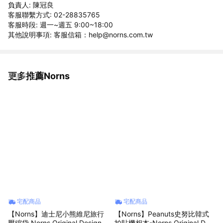
負責人: 陳冠良
客服聯繫方式: 02-28835765
客服時段: 週一~週五 9:00~18:00
其他說明事項: 客服信箱：help@norns.com.tw
更多推薦Norns
看更多
宅配商品
宅配商品
【Norns】迪士尼小熊維尼旅行
【Norns】Peanuts史努比韓式
壓縮袋 Norns Original Design
拍貼機相本-Norns Original Desi