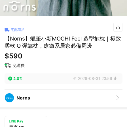
宅配商品
【Norns】蠟筆小新MOCHI Feel 造型抱枕｜極致
柔軟 Q 彈靠枕，療癒系居家必備周邊
$590
免運費
至 2026-08-31 23:59 止
2.0%
Norns
LINE Pay