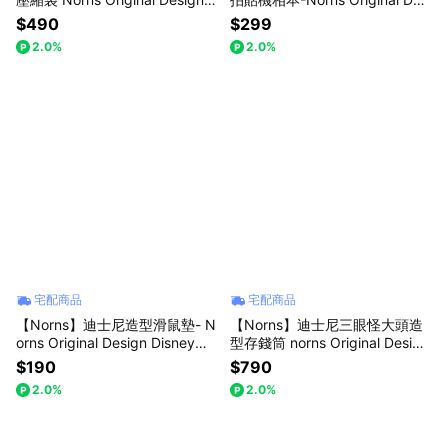
小熊維尼行李收納壓縮袋・分層
gn Snoopy 人生四格相片收集冊
$490
$299
收納省空間
(每款式最少需購買2件)
2.0%
2.0%
宅配商品
宅配商品
【Norns】迪士尼造型滑鼠墊- N
【Norns】迪士尼三眼怪大頭造
orns Original Design Disney正
型存錢筒 norns Original Design
版授權 電腦滑鼠墊 桌墊 小熊維
Disney Pixar Toy Story
$190
$790
尼 三眼怪 史迪奇 奇奇蒂蒂 小飛
2.0%
2.0%
象(每款式最少需購買2件)