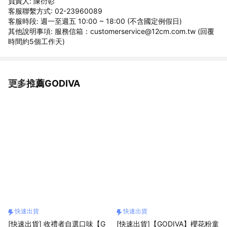
負責人: 陳衍彰
客服聯繫方式: 02-23960089
客服時段: 週一至週五 10:00 ~ 18:00 (不含國定例假日)
其他說明事項: 服務信箱：customerservice@12cm.com.tw (回覆
時間約5個工作天)
更多推薦GODIVA
看更多
快速出貨
快速出貨
[快速出貨] 收禮者自選口味【G
[快速出貨]【GODIVA】櫻花粉童