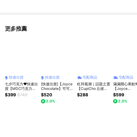
更多推薦
看更多
快速出貨
快速出貨
宅配商品
宅配商品
七夕巧克力❤️快速出
[快速出貨]【Joyce
杜拜風潮｜話題之選
滿滿開心果餡
貨【MDC巧克力】
Chocolate】可可雙
【CupiCho 丘彼
【Joyce
手工薄層黑可可草莓
重奏幸福1+1｜73%
巧】露特開心果餡牛
Chocolate
$399
$749
$520
$288
$599
巧克力 獅子座生日
生巧克力(16入)+巴
奶巧克力
克力禮盒(6顆入
2.0%
2.0%
快樂
芮脆片巧克力(100g)