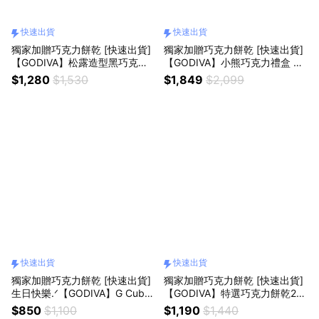
快速出貨
快速出貨
獨家加贈巧克力餅乾 [快速出貨]
獨家加贈巧克力餅乾 [快速出貨]
【GODIVA】松露造型黑巧克力
【GODIVA】小熊巧克力禮盒 5
禮盒8顆裝
入G Cube 松露巧克力｜愛你一
$1,280
$1,530
$1,849
$2,099
世久久❤️
快速出貨
快速出貨
獨家加贈巧克力餅乾 [快速出貨]
獨家加贈巧克力餅乾 [快速出貨]
生日快樂.ᐟ【GODIVA】G Cube
【GODIVA】特選巧克力餅乾20
松露巧克力小貨車鐵盒10顆裝
片裝
$850
$1,100
$1,190
$1,440
（粉色／藍色）