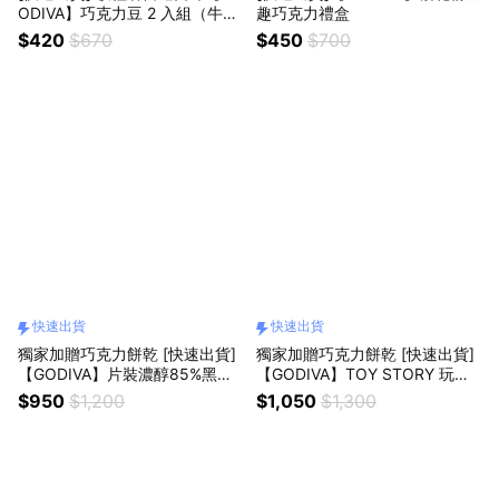
ODIVA】巧克力豆 2 入組（牛奶
趣巧克力禮盒
巧克力豆／黑巧克力豆／咖啡牛
$420
$670
$450
$700
奶巧克力豆／薄荷黑巧克力豆）
快速出貨
快速出貨
獨家加贈巧克力餅乾 [快速出貨]
獨家加贈巧克力餅乾 [快速出貨]
【GODIVA】片裝濃醇85%黑巧
【GODIVA】TOY STORY 玩具
克力禮盒21片裝
總動員 巧克力豆禮盒套裝（内附
$950
$1,200
$1,050
$1,300
鑰匙圈）