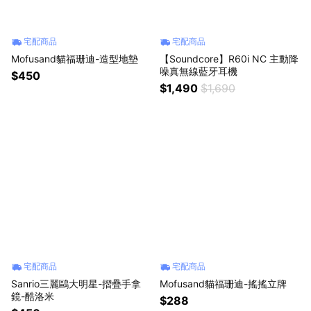
宅配商品
宅配商品
Mofusand貓福珊迪-造型地墊
【Soundcore】R60i NC 主動降
噪真無線藍牙耳機
$450
$1,490
$1,690
宅配商品
宅配商品
Sanrio三麗鷗大明星-摺疊手拿
Mofusand貓福珊迪-搖搖立牌
鏡-酷洛米
$288