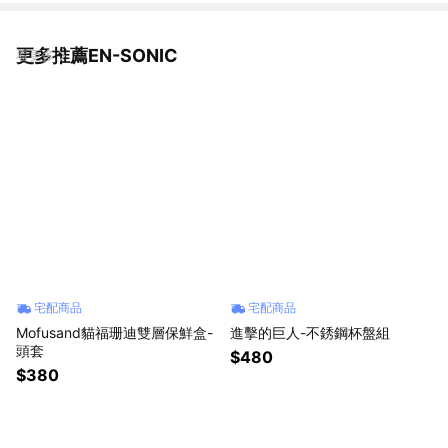
更多推薦EN-SONIC
看更多
宅配商品
宅配商品
Mofusand貓福珊迪雙層保鮮盒-
進擊的巨人-不銹鋼杯盤組
頭套
$480
$380