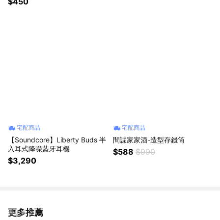
$450
宅配商品
宅配商品
【Soundcore】Liberty Buds 半
間諜家家酒-造型存錢筒
入耳式降噪藍牙耳機
$588
$990
$3,290
更多推薦
看更多