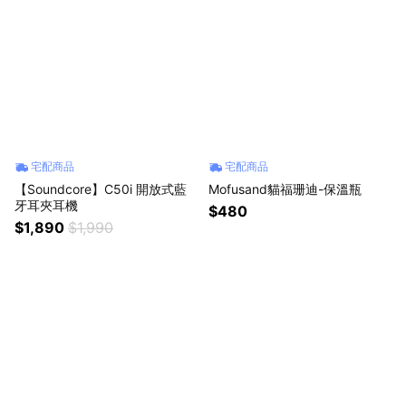
宅配商品
宅配商品
【Soundcore】C50i 開放式藍
Mofusand貓福珊迪-保溫瓶
牙耳夾耳機
$480
$1,890
$1,990