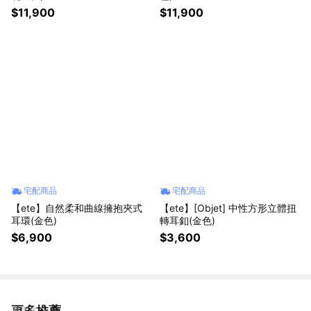
$11,900
$11,900
宅配商品
宅配商品
【ete】自然柔和曲線擁抱夾式
【ete】[Objet] 中性方形立體扭
耳環(金色)
轉耳釦(金色)
$6,900
$3,600
更多推薦
看更多