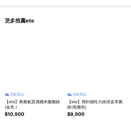
更多推薦ete
看更多
宅配商品
宅配商品
【ete】典雅氣質酒桶米蘭腕錶
【ete】簡約個性大錶徑皮革腕
(金色 )
錶(焦糖色)
$10,900
$9,900