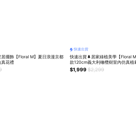
快速出貨
居擺飾【Floral M】夏日浪漫京都
快速出貨🌲居家綠植美學【Floral
仿真花禮
款120cm義大利橄欖樹室內仿真植
9
$1,999
$2,299