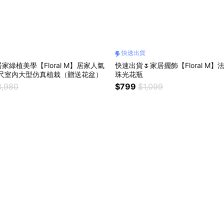
快速出貨
家綠植美學【Floral M】居家人氣
快速出貨🌷家居擺飾【Floral M
公尺室內大型仿真植栽（贈送花盆）
珠光花瓶
3,980
$799
$1,099