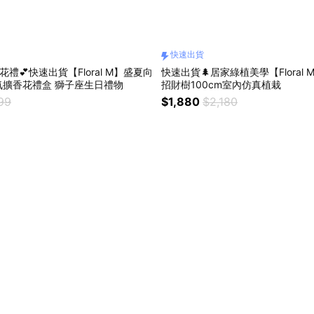
快速出貨
禮💕快速出貨【Floral M】盛夏向
快速出貨🌲居家綠植美學【Floral
日葵花園香氛擴香花禮盒 獅子座生日禮物
招財樹100cm室內仿真植栽
99
$1,880
$2,180