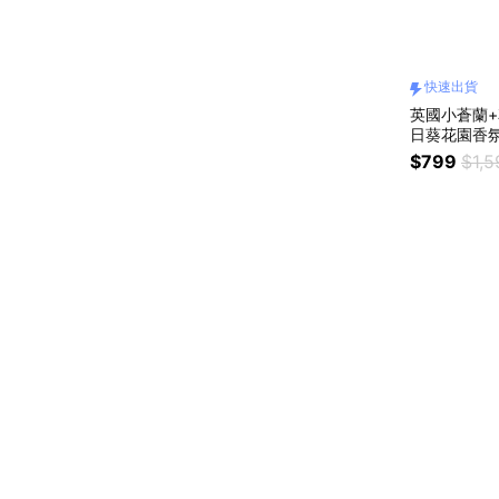
快速出貨
英國小蒼蘭+花
$799
$1,5