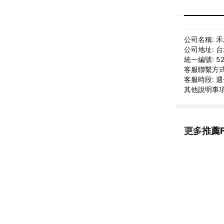
公司名稱: 
公司地址: 
統一編號: 52
客服聯繫方式: 
客服時段: 週一
其他說明事項: 
更多推薦F
看更多