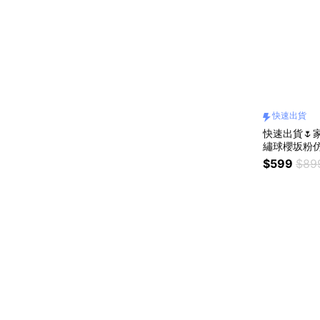
快速出貨
快速出貨🌷家
繡球櫻坂粉
$599
$89