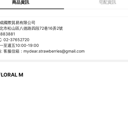
商品資訊
宅配資訊
禾成國際貿易有限公司
台北市松山區八德路四段72巷16弄2號
883881
02-37652720
至週五10:00-19:00
客服信箱：mydear.strawberries@gmail.com
LORAL M