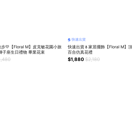
快速出貨
💛【Floral M】皮克敏花園小旅
快速出貨🌷家居擺飾【Floral M
行鮮花花束 獅子座生日禮物 畢業花束
百合仿真花禮
,480
$1,880
$2,180