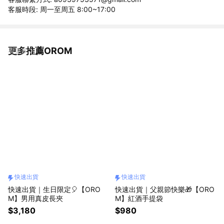
客服時段: 周一至周五 8:00~17:00
更多推薦OROM
看更多
快速出貨
快速出貨
快速出貨｜生日限定🎈【ORO
快速出貨｜父親節快樂🎁【ORO
M】男用真皮長夾
M】紅酒手提袋
$3,180
$980