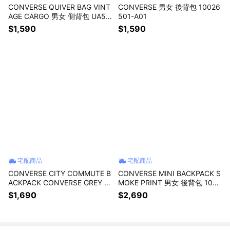
CONVERSE QUIVER BAG VINT
CONVERSE 男女 後背包 10026
AGE CARGO 男女 側背包 UA58
501-A01
59-X9V
$1,590
$1,590
宅配商品
宅配商品
CONVERSE CITY COMMUTE B
CONVERSE MINI BACKPACK S
ACKPACK CONVERSE GREY A
MOKE PRINT 男女 後背包 1000
REA 男女 後背包 UA5858-GD9
6387-A01
$1,690
$2,690