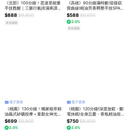
《北部》100分鐘！昆達里能量
《高雄》90分鐘滿時數!迎接窈
手技甦醒｜三脈行氣排濕寒課程,
窕曲線!精油芳香釋壓手技SPA
888元
+深層律動,588元
$888
$9,800
$588
$6,600
2.0%
有兌換期
有兌換期
電子票券
電子票券
​ ​《桃園》130分鐘！獨家植萃精
《桃園》120分鐘!深度放鬆・斷
油義式矽礦按摩＋童顏女神光采
電休眠!全身忘憂・香氛精油按摩
喚顏,雙課程699元
SPA,750元
$699
$6,800
$750
$8,800
2.0%
2.0%