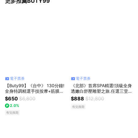
更多推薦BUTY99
看更多
電子票券
電子票券
【Buty99】《台中》 130分鐘!
《北部》首席SPA精選!頂級全身
全身特調精選手技按摩+筋膜舒
透嫩白舒壓雕塑之旅.任選三堂15
穴嫩白課程
0分鐘, 共兩次888元
$650
$6,800
$888
$12,800
2.0%
有兌換期
有兌換期