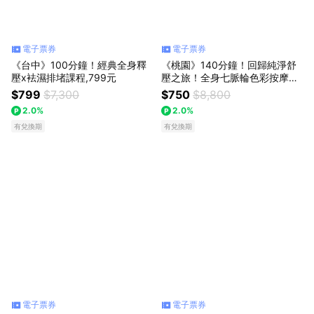
電子票券
電子票券
《台中》100分鐘！經典全身釋
《桃園》140分鐘！回歸純淨舒
壓x袪濕排堵課程,799元
壓之旅！全身七脈輪色彩按摩療
癒SPA, 750元
$799
$7,300
$750
$8,800
2.0%
2.0%
有兌換期
有兌換期
電子票券
電子票券