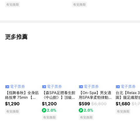
有兌換期
有兌換期
更多推薦
看更多
電子票券
電子票券
電子票券
電子票券
【指舞春秋】全身筋
【森SPA足體養生館
【On-Spa】男女適
台北【Relax 
絡按摩 75min 【需
《中山館》】頂級薰
用SPA掌柔勁律動釋
園】腿足纖塑
提前預約】｜生日快
衣草全身精油按摩
壓按摩+V臉緊緻嫩
(70min)+花
$1,290
$1,200
$599
$6,800
$1,680
$1,
樂
60 min 享樂券
膚80分鐘599元(北
(限週一~週五) 
2.0%
2.0%
中南)
有兌換期
有兌換期
有兌換期
有兌換期