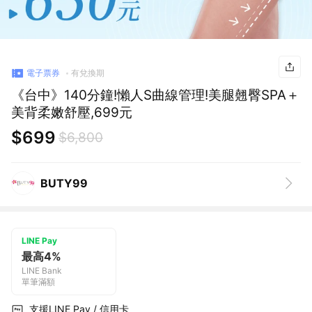
電子票券
有兌換期
《台中》140分鐘!懶人S曲線管理!美腿翹臀SPA＋
美背柔嫩舒壓,699元
$699
$6,800
BUTY99
LINE Pay
最高4%
LINE Bank
單筆滿額
支援LINE Pay / 信用卡