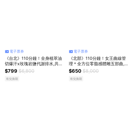
電子票券
電子票券
《台北》110分鐘！全身植萃油
《北部》110分鐘！女王曲線管
切爆汗x玫瑰岩鹽代謝排水,共兩
理＊全方位零脂感體雕五部曲,6
次799元
50元
$799
$6,800
$650
$8,000
有兌換期
有兌換期