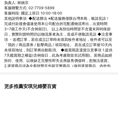
負責人: 林姚宗
客服聯繫方式: 02-7709-5899
客服時段: 國定上班日 10:00-18:00
其他說明事項: ◆配送辦法 ※配送服務僅限台灣本島，敬請見諒！
完成付款後會儘速使用本公司配合的宅配通物流寄出，出貨時間
3~7個工作天(不含例假日)。 以上為預估時間皆不含週末與特殊節
日，實際到貨時間仍以物流業者為主，造成不便敬請見諒 ◆注意事
項 ・送禮訂單，若在成立訂單時未填寫收件者地址，收件者可以至
「我的 / 商品票券 / 點擊商品 / 填寫地址。 若在成立訂單後10天內
未填寫地址，則訂單將自動取消。 ◆鑑賞期及退貨注意事項 1.提供
7天鑑賞期之權益(含例假日，此為考慮期並非試用期)。若商品如經
拆封、使用、以致缺乏完整性即失去再販售價值時，恕無法退貨。
2.退貨商品須為全新狀態且包裝完整商品（保持退貨商品、內外包
裝、贈品等之完整性）。 3.若要退貨，請以原始包裝方式寄回，包
含完整無損之外箱、商品、包裝紙，目錄、吊牌、贈品等。若原外
箱已遺失，請另使用紙箱包覆於商品原廠包裝外，切勿直接於原包
更多推薦安琪兒婦嬰百貨
看更多
裝上黏貼紙張或書寫文字，來做寄送。若原盒內所有物品有損壞或
遺失，恕不接受退貨。 4.7天鑑賞期，不可適用於以下情況，如留
有污漬、磨損、有異味、配件不全等，恕不接受退貨。 5.因電腦解
析度及螢幕等問題會有色差差異，以收到的商品實品為準。 6.下單
前欲確認貨量及任何問題歡迎使用聊聊洽詢，國定假日、例假日賣
場暫停回覆訊息及出貨。 ◆商家資訊 公司名稱:安琪兒婦嬰百貨 地