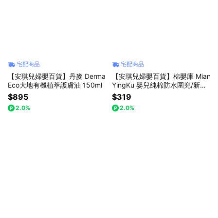
址:新北市中和區建康路10號2樓 統一編號 : 86319700 客服電話 :
02-7709-5899 Line官方客服 : @angelbaby1985 服務時間 : 國定
上班日 10:00-18:00
宅配商品
宅配商品
【安琪兒婦嬰百貨】丹麥 Derma
【安琪兒婦嬰百貨】棉嬰庫 Mian
Eco大地有機植萃護膚油 150ml
YingKu 嬰兒純棉防水圍兜/新生
兒圍兜口水巾/雲朵360圍兜 (咖
$895
$319
格子)
2.0%
2.0%