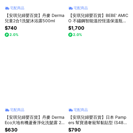
宅配商品
宅配商品
【安琪兒婦嬰百貨】丹麥 Derma
【安琪兒婦嬰百貨】BEBE' AMIC
兒童2合1洗髮沐浴露500ml
O 不鏽鋼智能溫控恆溫保溫瓶35
0ml
$740
$1,700
2.0%
2.0%
宅配商品
宅配商品
【安琪兒婦嬰百貨】丹麥 Derma
【安琪兒婦嬰百貨】日本 Pamp
Eco大地有機蘆薈淨化洗髮露 25
ers 幫寶適奢寵幫黏貼型 (S48
0ml
片)
$630
$790