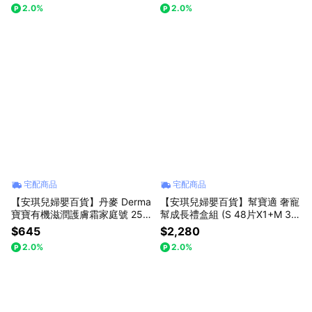
2.0%
2.0%
宅配商品
宅配商品
【安琪兒婦嬰百貨】丹麥 Derma
【安琪兒婦嬰百貨】幫寶適 奢寵
寶寶有機滋潤護膚霜家庭號 250
幫成長禮盒組 (S 48片X1+M 38
ml
片X2)
$645
$2,280
2.0%
2.0%