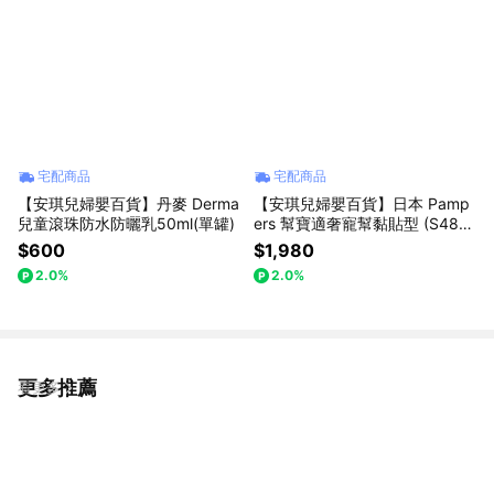
宅配商品
宅配商品
【安琪兒婦嬰百貨】丹麥 Derma
【安琪兒婦嬰百貨】日本 Pamp
兒童滾珠防水防曬乳50ml(單罐)
ers 幫寶適奢寵幫黏貼型 (S48片
x3包 箱購)
$600
$1,980
2.0%
2.0%
更多推薦
看更多