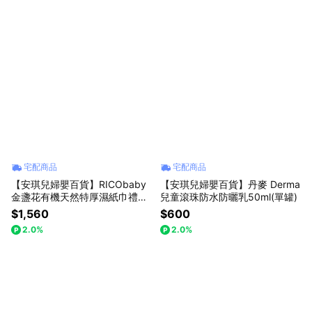
宅配商品
宅配商品
【安琪兒婦嬰百貨】RICObaby
【安琪兒婦嬰百貨】丹麥 Derma
金盞花有機天然特厚濕紙巾禮盒
兒童滾珠防水防曬乳50ml(單罐)
組
$1,560
$600
2.0%
2.0%