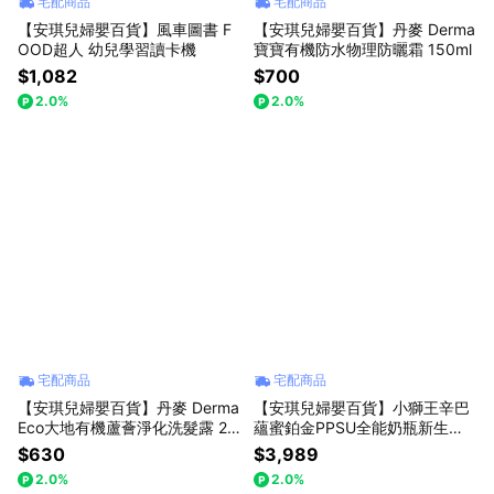
宅配商品
宅配商品
【安琪兒婦嬰百貨】風車圖書 F
【安琪兒婦嬰百貨】丹麥 Derma
OOD超人 幼兒學習讀卡機
寶寶有機防水物理防曬霜 150ml
$1,082
$700
2.0%
2.0%
宅配商品
宅配商品
【安琪兒婦嬰百貨】丹麥 Derma
【安琪兒婦嬰百貨】小獅王辛巴
Eco大地有機蘆薈淨化洗髮露 25
蘊蜜鉑金PPSU全能奶瓶新生禮
0ml
盒
$630
$3,989
2.0%
2.0%