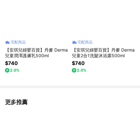
宅配商品
宅配商品
【安琪兒婦嬰百貨】丹麥 Derma
【安琪兒婦嬰百貨】丹麥 Derma
兒童潤澤護膚乳500ml
兒童2合1洗髮沐浴露500ml
$740
$740
2.0%
2.0%
更多推薦
看更多