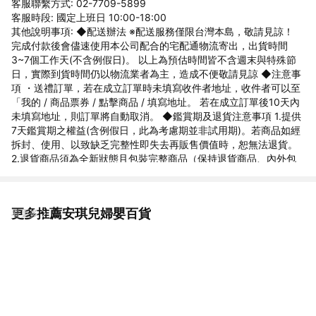
客服聯繫方式: 02-7709-5899
客服時段: 國定上班日 10:00-18:00
其他說明事項: ◆配送辦法 ※配送服務僅限台灣本島，敬請見諒！
完成付款後會儘速使用本公司配合的宅配通物流寄出，出貨時間
3~7個工作天(不含例假日)。 以上為預估時間皆不含週末與特殊節
日，實際到貨時間仍以物流業者為主，造成不便敬請見諒 ◆注意事
項 ・送禮訂單，若在成立訂單時未填寫收件者地址，收件者可以至
「我的 / 商品票券 / 點擊商品 / 填寫地址。 若在成立訂單後10天內
未填寫地址，則訂單將自動取消。 ◆鑑賞期及退貨注意事項 1.提供
7天鑑賞期之權益(含例假日，此為考慮期並非試用期)。若商品如經
拆封、使用、以致缺乏完整性即失去再販售價值時，恕無法退貨。
2.退貨商品須為全新狀態且包裝完整商品（保持退貨商品、內外包
裝、贈品等之完整性）。 3.若要退貨，請以原始包裝方式寄回，包
含完整無損之外箱、商品、包裝紙，目錄、吊牌、贈品等。若原外
箱已遺失，請另使用紙箱包覆於商品原廠包裝外，切勿直接於原包
更多推薦安琪兒婦嬰百貨
看更多
裝上黏貼紙張或書寫文字，來做寄送。若原盒內所有物品有損壞或
遺失，恕不接受退貨。 4.7天鑑賞期，不可適用於以下情況，如留
有污漬、磨損、有異味、配件不全等，恕不接受退貨。 5.因電腦解
析度及螢幕等問題會有色差差異，以收到的商品實品為準。 6.下單
前欲確認貨量及任何問題歡迎使用聊聊洽詢，國定假日、例假日賣
場暫停回覆訊息及出貨。 ◆商家資訊 公司名稱:安琪兒婦嬰百貨 地
址:新北市中和區建康路10號2樓 統一編號 : 86319700 客服電話 :
02-7709-5899 Line官方客服 : @angelbaby1985 服務時間 : 國定