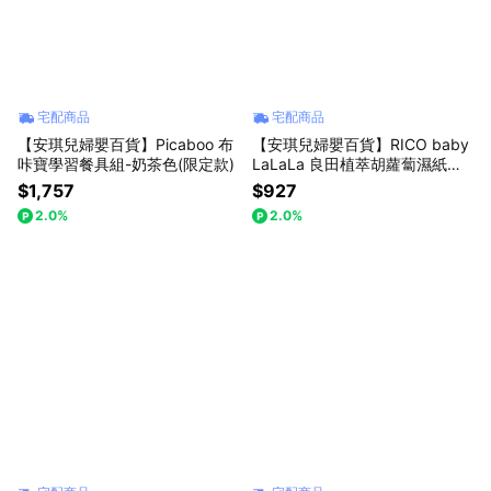
上班日 10:00-18:00
宅配商品
宅配商品
【安琪兒婦嬰百貨】Picaboo 布
【安琪兒婦嬰百貨】RICO baby
咔寶學習餐具組-奶茶色(限定款)
LaLaLa 良田植萃胡蘿蔔濕紙巾1
00抽X10包/箱
$1,757
$927
2.0%
2.0%