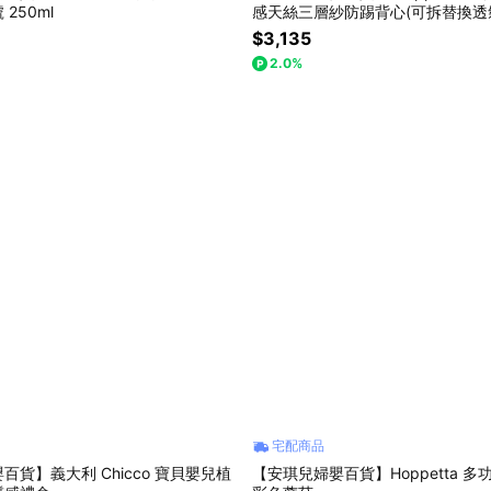
250ml
感天絲三層紗防踢背心(可拆替換透
布)-小童(2-7歲)
$3,135
2.0%
宅配商品
百貨】義大利 Chicco 寶貝嬰兒植
【安琪兒婦嬰百貨】Hoppetta 多