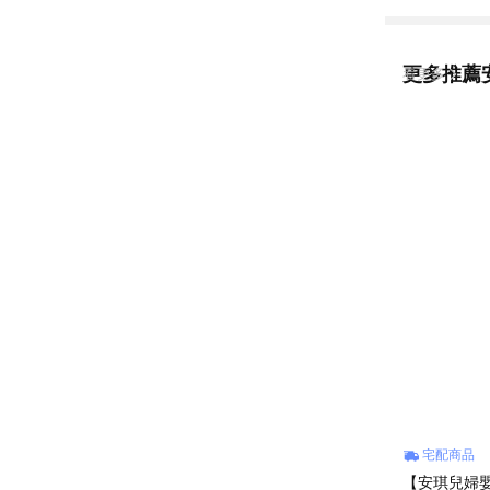
於以下情況
問題會有色
國定假日、例
更多推薦
看更多
中和區建康路10
@angelbab
宅配商品
【安琪兒婦嬰