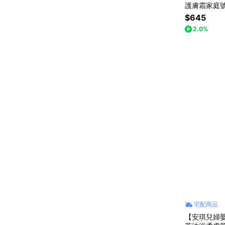
護膚霜家庭號 
$645
2.0%
宅配商品
【安琪兒婦嬰