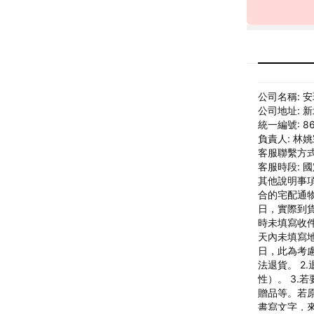
公司名稱: 
公司地址: 
統一編號: 86
負責人: 林
客服聯繫方式: 
客服時段: 國定
其他說明事項
合的宅配通物
日，實際到
時未填寫收件
天內未填寫地
日，此為考
法退貨。 
性）。 3
贈品等。若
書寫文字，來