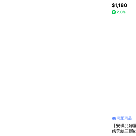
$1,180
2.0%
宅配商品
【安琪兒婦嬰百
感天絲三層