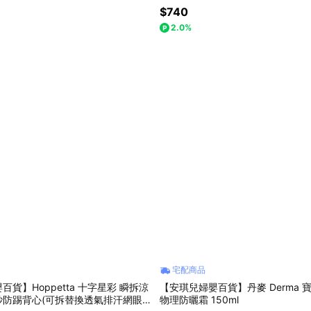
$740
2.0%
宅配商品
貨】Hoppetta 十字星彩 瞬拆涼
【安琪兒婦嬰百貨】丹麥 Derma 
紗防踢背心(可拆替換透氣排汗網眼
物理防曬霜 150ml