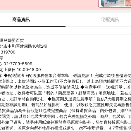
商品資訊
宅配資訊
安琪兒婦嬰百貨
新北市中和區建康路10號2樓
319700
姚宗
02-7709-5899
上班日 10:00-18:00
: ◆配送辦法 ※配送服務僅限台灣本島，敬請見諒！ 完成付款後會儘速
流寄出，出貨時間3~7個工作天(不含例假日)。 以上為預估時間皆不含
貨時間仍以物流業者為主，造成不便敬請見諒 ◆注意事項 ・送禮訂單，
者地址，收件者可以至「我的 / 商品票券 / 點擊商品 / 填寫地址。 若在
址，則訂單將自動取消。 ◆鑑賞期及退貨注意事項 1.提供7天鑑賞期之權
慮期並非試用期)。若商品如經拆封、使用、以致缺乏完整性即失去再販售
2.退貨商品須為全新狀態且包裝完整商品（保持退貨商品、內外包裝、贈品
.若要退貨，請以原始包裝方式寄回，包含完整無損之外箱、商品、包裝紙，
原外箱已遺失，請另使用紙箱包覆於商品原廠包裝外，切勿直接於原包裝
做寄送。若原盒內所有物品有損壞或遺失，恕不接受退貨。 4.7天鑑賞