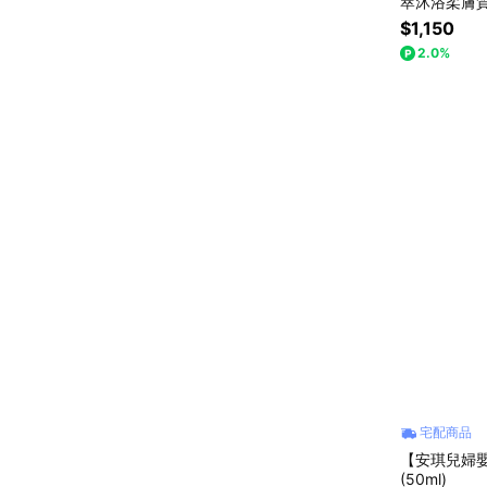
萃沐浴柔膚
$1,150
2.0%
宅配商品
【安琪兒婦嬰
(50ml)