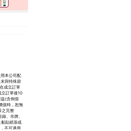
使用本公司配
週末與特殊節
若在成立訂單
成立訂單後10
益(含例假
價值時，恕無
等之完整
目錄、吊牌、
上黏貼紙張或
期，不可適用