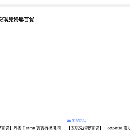
，如留有污漬、磨損、有異味、配件不全等，恕不接受退貨。 5.因電腦解
差差異，以收到的商品實品為準。 6.下單前欲確認貨量及任何問題歡迎使
假日賣場暫停回覆訊息及出貨。 ◆商家資訊 公司名稱:安琪兒婦嬰百貨 
安琪兒婦嬰百貨
號2樓 統一編號 : 86319700 客服電話 : 02-7709-5899 Line官方客服
y1985 服務時間 : 國定上班日 10:00-18:00
宅配商品
百貨】丹麥 Derma 寶寶有機滋潤
【安琪兒婦嬰百貨】 Hoppetta 