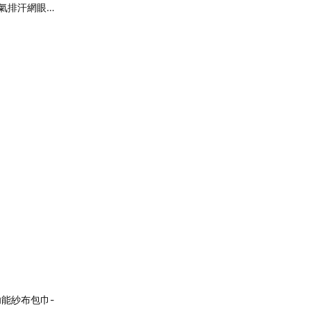
氣排汗網眼
功能紗布包巾-