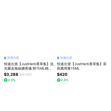
快速出貨
快速出貨
快速出貨【JustHerb香草集】流
快速出貨【JustHerb香草集】茶
光霧金無線擴香儀 附15ML精油2
樹萬用膏15ML
瓶 | 獅子座生日快樂
$3,288
$8,160
$420
2.0%
2.0%