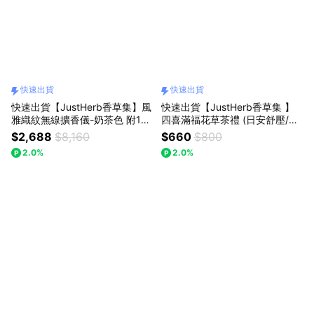
快速出貨
快速出貨
快速出貨【JustHerb香草集】風
快速出貨【JustHerb香草集 】
雅織紋無線擴香儀-奶茶色 附15
四喜滿福花草茶禮 (日安舒壓/晚
ML精油二瓶
安休憩/康福茶/朝鮮薊淨化各12
$2,688
$8,160
$660
$800
入) (附熊超人提袋)純素 無咖啡
2.0%
2.0%
因 | 禮盒推薦