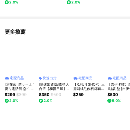
2.0%
2.0%
更多推薦
看更多
宅配商品
快速出貨
宅配商品
宅配商品
[窩在家] 超ㄅㄧㄤˋ
[快速出貨]💌收禮人
【R.FUN SHOP】三
【吉伊卡哇】
復古電話筒 🎂 生日
自選【和禮日選】日
麗鷗絨毛飲料杯套
鼠(桌)墊 [吉伊
禮物｜搞笑｜交換禮
本蒸氣熱敷眼罩 全
大耳狗 人魚漢頓 凱
小八貓/兔兔]
$299
$399
$350
$500
$259
$530
物｜辦公室｜療癒｜
系列｜生日・電腦族
蒂貓 飲料袋 杯套 環
2.0%
2.0%
5.0%
實用｜同事｜上班族
救星・午睡神器
保 CA956
｜獅子座｜七夕禮物
｜情人節