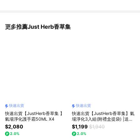
更多推薦Just Herb香草集
看更多
快速出貨
快速出貨
快速出貨【JustHerb香草集 】
快速出貨【JustHerb香草集】氣
氣場淨化護手霜50ML X4
場淨化3入組(附禮盒提袋) |送禮
推薦 新年 商務 職場同事 朋友
$2,080
$1,199
$1,940
2.0%
2.0%