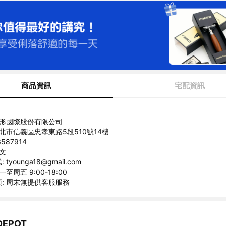
商品資訊
宅配資訊
弧形國際股份有限公司
臺北市信義區忠孝東路5段510號14樓
587914
信文
tyounga18@gmail.com
至周五 9:00-18:00
: 周末無提供客服服務
EPOT