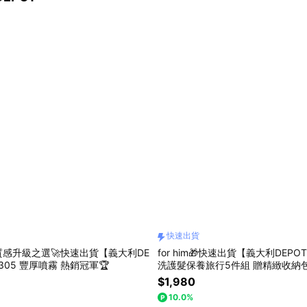
快速出貨
感升級之選🚀快速出貨【義大利DE
for him🎁快速出貨【義大利DEP
.305 豐厚噴霧 熱銷冠軍🏆
洗護髮保養旅行5件組 贈精緻收納
提案
$1,980
10.0%