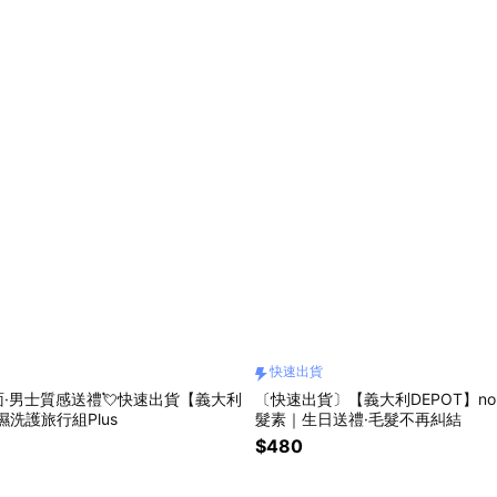
快速出貨
·男士質感送禮💘快速出貨【義大利
〔快速出貨〕【義大利DEPOT】no.
濕洗護旅行組Plus
髮素｜生日送禮·毛髮不再糾結
$480