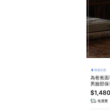
快速出貨
為爸爸面
男臉部保
$1,48
免運費