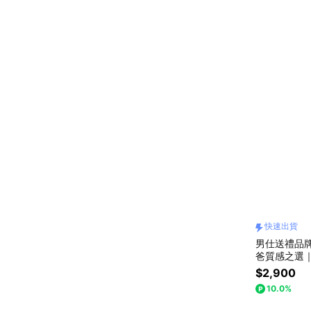
快速出貨
男仕送禮品牌
爸質感之選
$2,900
10.0%