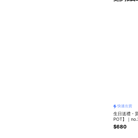
快速出貨
生日送禮・質
POT】｜no
$680