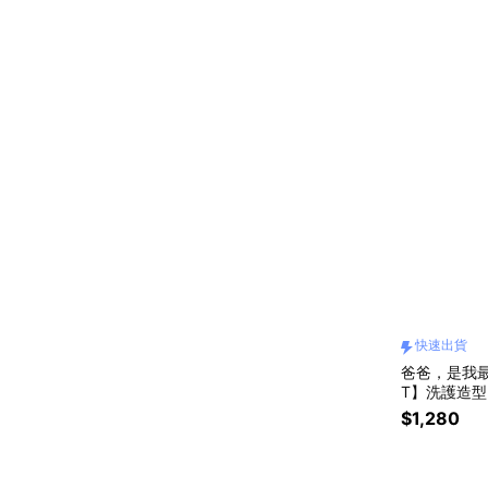
快速出貨
爸爸，是我最
T】洗護造
$1,280