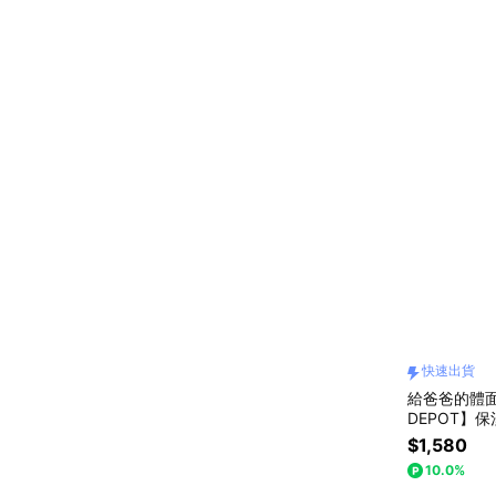
快速出貨
給爸爸的體面
DEPOT】保
$1,580
10.0%