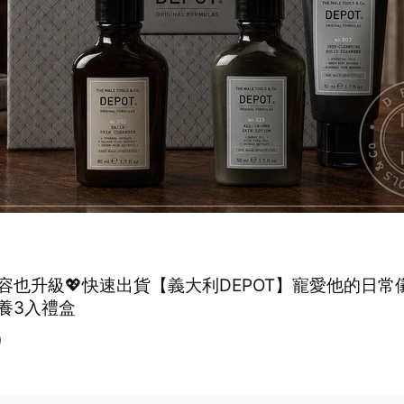
容也升級💖快速出貨【義大利DEPOT】寵愛他的日常
養3入禮盒
0