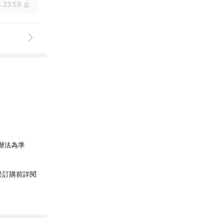
 23:59 止
辦法為準
於訂購前詳閱