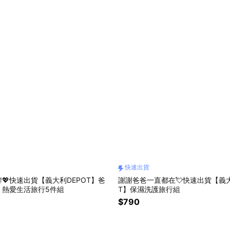
快速出貨
💖快速出貨【義大利DEPOT】爸
謝謝爸爸一直都在💘快速出貨【義大
｜熱愛生活旅行5件組
T】保濕洗護旅行組
$790