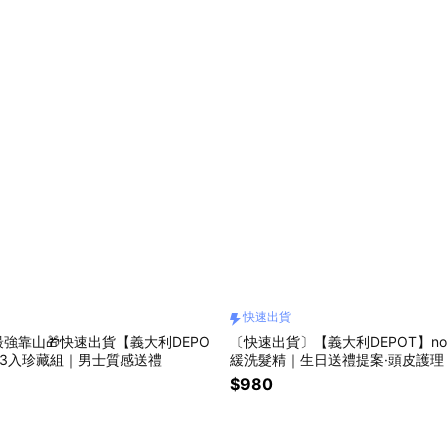
快速出貨
強靠山🎁快速出貨【義大利DEPO
〔快速出貨〕【義大利DEPOT】no.
型3入珍藏組｜男士質感送禮
緩洗髮精｜生日送禮提案·頭皮護理
$980