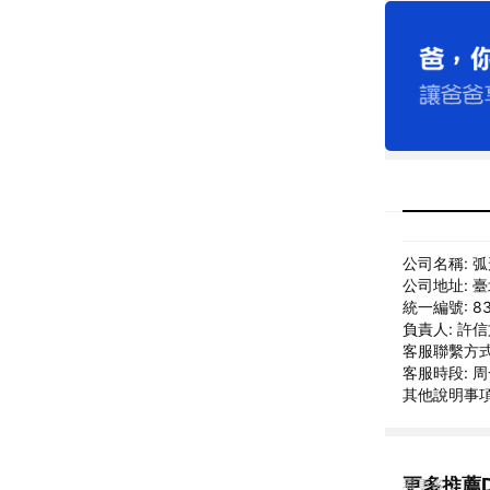
公司名稱: 
公司地址: 
統一編號: 83
負責人: 許
客服聯繫方式: 
客服時段: 周一
其他說明事項
更多推薦D
看更多