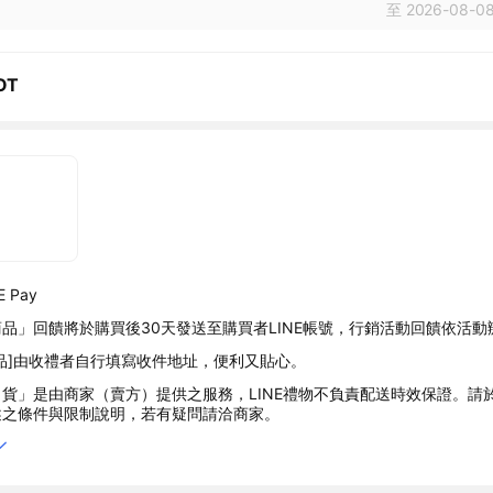
至 2026-08-08
OT
 Pay
品」回饋將於購買後30天發送至購買者LINE帳號，行銷活動回饋依活動
品]由收禮者自行填寫收件地址，便利又貼心。
貨」是由商家（賣方）提供之服務，LINE禮物不負責配送時效保證。請
述之條件與限制說明，若有疑問請洽商家。