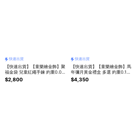
快速出貨
快速出貨
【快速出貨】【童樂繪金飾】聚
【快速出貨】【童樂繪金飾】馬
福金袋 兒童紅繩手鍊 約重0.05
年彌月黃金禮盒 多選 約重0.1錢
錢±0.02 (彌月金飾 彌月禮 黃金
附贈馬年平安符 (滿月 保平安 9
$2,800
$4,350
999)
99純金)