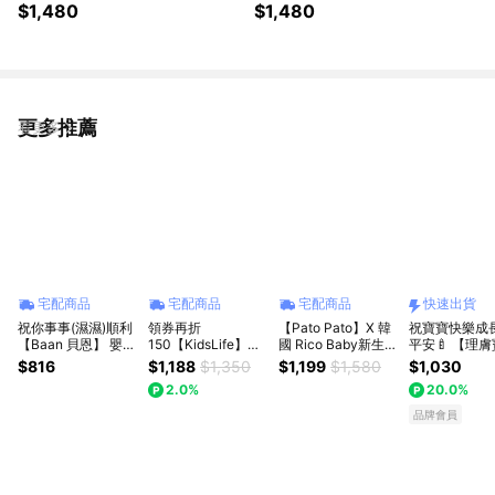
禮盒 (彌月金飾 彌月禮)
禮盒 (彌月金飾 彌月禮)
$1,480
$1,480
更多推薦
看更多
宅配商品
宅配商品
宅配商品
快速出貨
祝你事事(濕濕)順利
領券再折
【Pato Pato】X 韓
祝寶寶快樂成
【Baan 貝恩】 嬰兒
150【KidsLife】寶
國 Rico Baby新生兒
平安🍼 【理膚
保養柔濕巾80抽/12
寶餐具彌月禮盒(B款
外出旅行禮盒組(濕
水】育兒神隊
$816
$1,188
$1,350
$1,199
$1,580
$1,030
入 +17元多一件｜新
多色)｜新生兒禮 滿
紙巾+旅行組) /新生
禮｜理必佳極
2.0%
20.0%
生禮、彌月禮、閨蜜
月禮 嬰兒禮盒 周歲
賀禮 /彌月禮/新生
霜200ml｜
送禮、寶寶新生兒
禮 贈提袋
禮/滿月禮/生日禮物/
兒禮｜嬰兒護
品牌會員
禮、滿月禮、新生禮
媽媽禮/寶寶禮
｜滿月禮｜彌
快速出貨