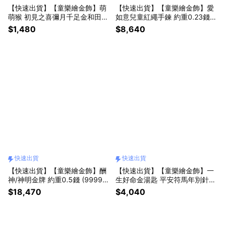
【快速出貨】【童樂繪金飾】萌
【快速出貨】【童樂繪金飾】愛
萌猴 初見之喜彌月千足金和田玉
如意兒童紅繩手鍊 約重0.23錢
禮盒 (彌月金飾 彌月禮)
±0.03 (彌月金飾 彌月禮)
$1,480
$8,640
快速出貨
快速出貨
【快速出貨】【童樂繪金飾】酬
【快速出貨】【童樂繪金飾】一
神/神明金牌 約重0.5錢 (9999純
生好命金湯匙 平安符馬年別針
金 黃金 還願)
約重0.08錢±0.03 (滿月禮 彌月
$18,470
$4,040
金飾 黃金999 安全別針)