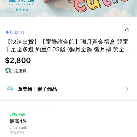
快速出貨
【快速出貨】【童樂繪金飾】彌月黃金禮盒 兒童
千足金多選 約重0.05錢 (彌月金飾 彌月禮 黃金
999)
$2,800
免運費
童樂繪｜親子飾品
LINE Pay
最高4%
LINE Bank
單筆滿額