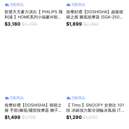
宅配商品
宅配商品
歌聲天天麥力演出【 PHILIPS 飛
按摩好禮【DOSHISHA】超級猩
利浦 】HOME系列小福麥AI智能
猩之握 腳底按摩器 (SGA-2501)
K歌藍牙音箱 (TAS2509WT) 露
獅子座/獅子座生日/生日禮物/父
$3,180
$5,290
$1,899
$2,980
營必備/生日禮物/立體音效/暖心
親節/情人節/舒適按摩/氣壓式按
禮/卡拉OK/麥向幸福/家庭歡唱/
摩/小腿痠痛/交換禮物/辦公室久
隨身攜帶/戶外必備
站久坐
宅配商品
宅配商品
按摩好禮【DOSHISHA】猩猩之
【 Timo 】SNOOPY 史努比 101
握 手部/腳底/腿部按摩器 獅子
段 冰鎮強力製冷渦輪冰風扇 (TF
座/獅子座生日/父親節/爸爸禮物/
-06) 生日禮物/戶外首選/冰鎮風
$1,499
$1,799
$1,290
$1,690
爸爸生日/父親節送禮/88節/生日
扇/降溫小物
禮物/情人節/紓壓按摩/氣壓式按