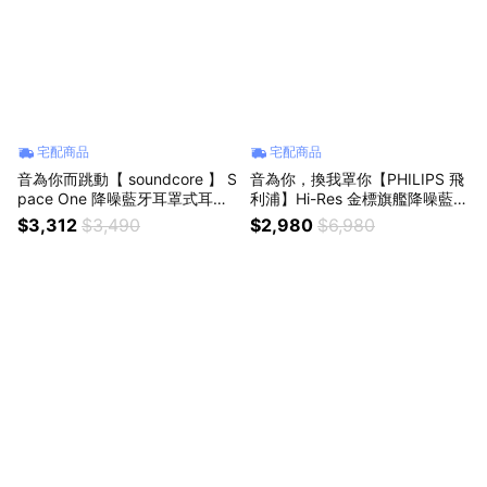
宅配商品
宅配商品
音為你而跳動【 soundcore 】 S
音為你，換我罩你【PHILIPS 飛
pace One 降噪藍牙耳罩式耳機
利浦】Hi-Res 金標旗艦降噪藍牙
( A3035 ) 生日禮物/交換禮物/
耳罩耳機 (TAH8000) 獅子座/獅
$3,312
$3,490
$2,980
$6,980
出國/零干擾/全天候舒適/輕奢科
子座生日/生日禮物/降噪/環境音
技/質感高顏值/高續航/舒適耳罩/
模式/雙聲震撼/沉浸體驗/父親節/
實用好禮
情人節