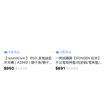
摩/小腿痠痛
宅配商品
宅配商品
【 soundcore 】 R50i 真無線藍
一烤就團圓【SONGEN 松井】
牙耳機 ( A3949 ) 獅子座/獅子座
不沾電燒烤盤/煎炒鍋/電烤盤/烤
生日/生日禮物/禮物推薦/重低音/
肉爐 (SG-151YD) 獅子座/獅子座
$990
$1,590
$891
$1,280
長續航/實用禮物/音質體驗升級/
生日/生日禮物/韓式烤肉盤/不沾
追劇神器/音樂好禮
煎炒鍋/露營料理/無煙烤肉/烤肉
必備/父親節/中秋節