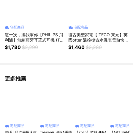
宅配商品
宅配商品
這一次，換我罩你【PHILIPS 飛
復古美型家電【 TECO 東元】英
利浦】無線藍牙耳罩式耳機 (TA
國otter 溫控復古水溫表電熱快
H2300) 獅子座/獅子座生日/生
煮壺/電水壺 1.7L ( XYFYK1703
$1,780
$2,290
$1,460
$2,280
日快樂/專屬你的好聲音/輕量設
) 新居入厝禮物/告別水溫煩惱/輕
計/文青設計/無印風/送女友/送男
奢家電/快速煮水/隨時享用溫飲
友
更多推薦
看更多
宅配商品
宅配商品
宅配商品
宅配商品
[谷凡] 吸吹兩用迷你
Taiwanis HEPA手持
【Kolin】歌林HEPA
【ARTISAN