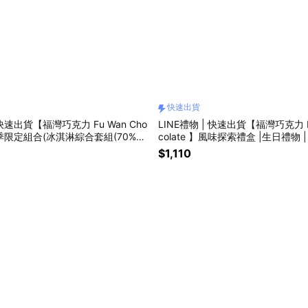
快速出貨
 快速出貨【福灣巧克力 Fu Wan Cho
LINE禮物 | 快速出貨【福灣巧克力 Fu
】夏季限定組合(冰淇淋綜合套組(70%+1
colate 】風味探索禮盒 |生日禮物 |
0%台灣一號屏東生巧克力) 母親節禮物
情人節禮物
$1,110
| 情人節禮物