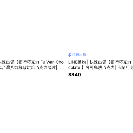
快速出貨
 快速出貨【福灣巧克力 Fu Wan Cho
LINE禮物 | 快速出貨【福灣巧克力 Fu
】70%台灣八號極致烘焙巧克力薄片|生
colate 】可可島嶼巧克力| 玉蘭巧
業禮物 | 情人節禮物
物 | 畢業禮物 | 情人節禮物
$840