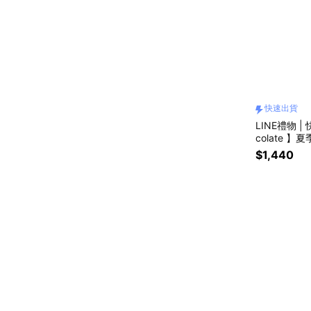
快速出貨
LINE禮物 |
colate 
00%)+7
$1,440
| 生日禮物 