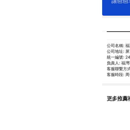
公司名稱: 
公司地址: 
統一編號: 24
負責人: 福
客服聯繫方式: 
客服時段: 周一
更多推薦
看更多