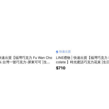
快速出貨
 快速出貨【福灣巧克力 Fu Wan Cho
LINE禮物 | 快速出貨【福灣巧克力 Fu
】70% 台灣一號巧克力-屏東可可 |生日
colate 】時光蜜語巧克力花束 |生日
禮物 | 情人節禮物
禮物 | 情人節禮物
$710