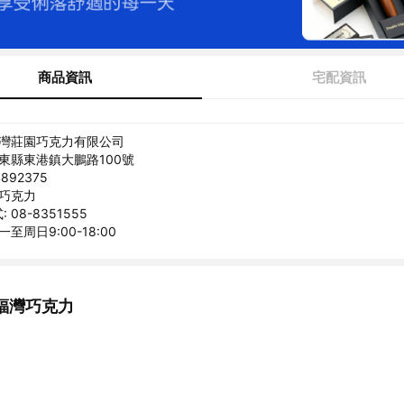
商品資訊
宅配資訊
福灣莊園巧克力有限公司
屏東縣東港鎮大鵬路100號
892375
灣巧克力
08-8351555
至周日9:00-18:00
福灣巧克力