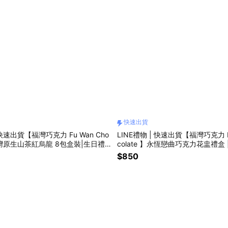
快速出貨
 快速出貨【福灣巧克力 Fu Wan Cho
LINE禮物 | 快速出貨【福灣巧克力 Fu
】台灣原生山茶紅烏龍 8包盒裝|生日禮
colate 】永恆戀曲巧克力花盅禮盒 
物 | 情人節禮物
畢業禮物 | 情人節禮物
$850