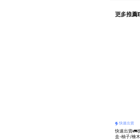
更多推薦B
看更多
快速出貨
快速出貨🚛
盒-柚子/檜木