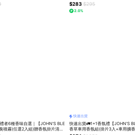
居家好物
NE禮物獨家組合』
0
$283
$295
2.0%
快速出貨
者6種香味自選｜【JOHN'S BLE
快速出貨🚛1+1香氛禮【JOHN'S 
臭噴霧(任選2入組)贈香氛掛片清澈
香草車用香氛組(掛片3入+車用擴香
樨/蘋果薑/白麝香/亞麻麝香/麝香香
入)『LINE禮物獨家組合』|車用系列