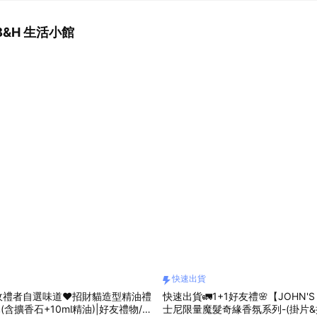
&H 生活小館
快速出貨
收禮者自選味道❤️招財貓造型精油禮
快速出貨🚛1+1好友禮🌸【JOHN'S 
(含擴香石+10ml精油)|好友禮物/生
士尼限量魔髮奇緣香氛系列-(掛片&擴