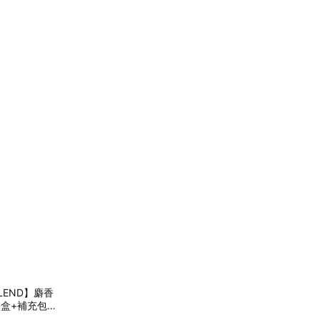
BLEND】麝香
盒+補充包2
🚗