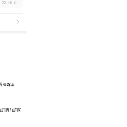
 23:59 止
辦法為準
於訂購前詳閱