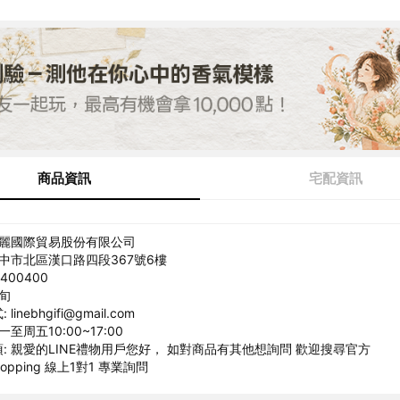
商品資訊
宅配資訊
瑞麗國際貿易股份有限公司
台中市北區漢口路四段367號6樓
400400
春旬
inebhgifi@gmail.com
至周五10:00~17:00
: 親愛的LINE禮物用戶您好， 如對商品有其他想詢問 歡迎搜尋官方
shopping 線上1對1 專業詢問