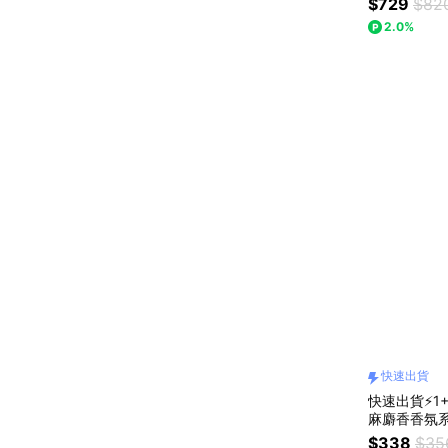
$729
$82
草/麝香氣泡酒
2.0%
快速出貨
快速出貨⚡1+
麻麝香香氛系
噴霧/髮膚噴
$338
$35