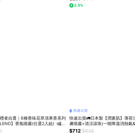
2.0%
快速出貨
收禮者自選｜6種香味花草清果香系列
快速出貨🚛日本製【潤素肌】薄荷涼
 BLEND】香氛噴霧(任選2入組) -繡球
膚噴霧+清涼滾珠)一噴降溫消熱氣
含羞草/蘋果甜梨/麝香茉莉/青檸羅勒-
肌|好心情/去除炎熱/夏天送禮首選
0
$712
$838
『LINE禮物獨家組合』居家香氛