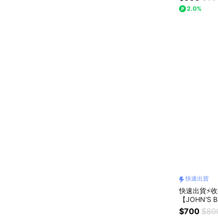
2.0%
快速出貨
快速出貨⚡
【JOHN'S
花/橙麝香/
$700
$80
280ml/瓶