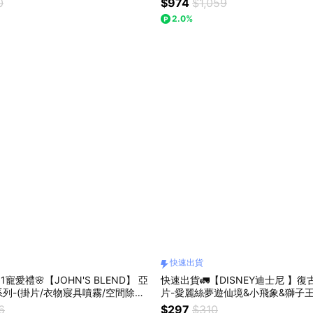
0
$974
$1,059
-280ml/瓶『LINE禮物獨家組合』
2.0%
快速出貨
1寵愛禮🌸【JOHN'S BLEND】 亞
快速出貨🚛【DISNEY迪士尼 】
列-(掛片/衣物寢具噴霧/空間除臭
片-愛麗絲夢遊仙境&小飛象&獅子王
霧/擴香膏)『LINE禮物獨家組合』
『LINE禮物獨家組合』
6
$297
$310