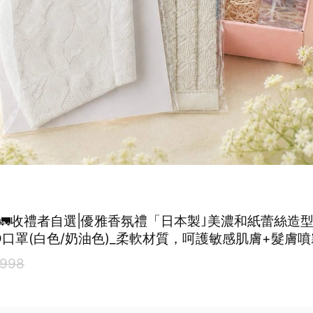
🚛收禮者自選|優雅香氛禮「日本製｣美濃和紙蕾絲造型
D口罩(白色/奶油色)_柔軟材質，呵護敏感肌膚+髮膚噴
麝香/麝香櫻花)3種木質調任選【Line禮物獨家組合】
998