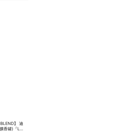
BLEND】 迪
香罐)『LI