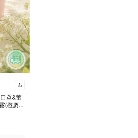
口罩&蕾
霧(橙麝