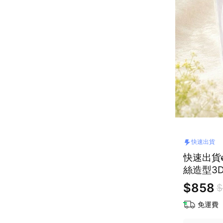
快速出貨
快速出貨
絲造型3
香/亞麻
$858
$
免運費