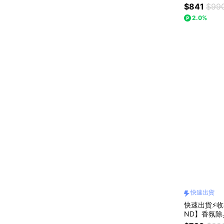
日禮物/辦公
$841
$99
2.0%
快速出貨
快速出貨⚡收禮
ND】香氛除
地平線|金木