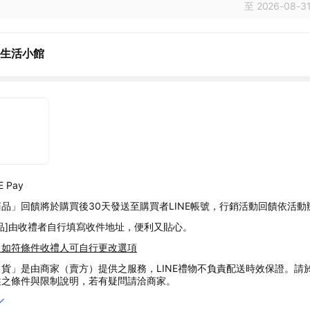
至 2026-08-31
H 生活小館
 Pay
品」回饋將於購買後30天發送至購買者LINE帳號，行銷活動回饋依活動
品]由收禮者自行填寫收件地址，便利又貼心。
，如符條件收禮人可自行更改選項
貨」是由商家（賣方）提供之服務，LINE禮物不負責配送時效保證。請
述之條件與限制說明，若有疑問請洽商家。