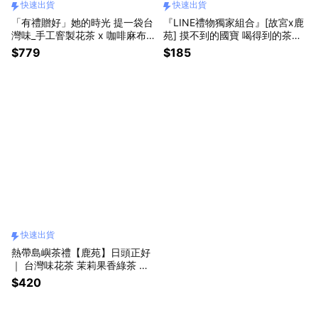
快速出貨
快速出貨
「有禮贈好」她的時光 提一袋台
『LINE禮物獨家組合』[故宮x鹿
灣味_手工窨製花茶 x 咖啡麻布
苑] 摸不到的國寶 喝得到的茶
手工二次編織袋 「快速出貨」
香，國寶茶包明信片 (可品嚐 可
$779
$185
書寫 可寄送)「快速出貨」
快速出貨
熱帶島嶼茶禮【鹿苑】日頭正好
｜ 台灣味花茶 茉莉果香綠茶 茶
包「快速出貨」
$420