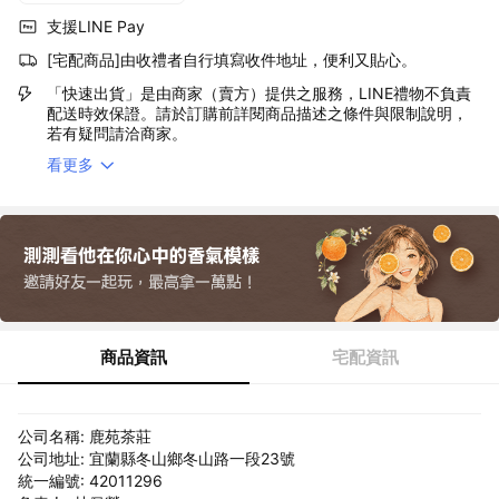
支援LINE Pay
[宅配商品]由收禮者自行填寫收件地址，便利又貼心。
「快速出貨」是由商家（賣方）提供之服務，LINE禮物不負責
配送時效保證。請於訂購前詳閱商品描述之條件與限制說明，
若有疑問請洽商家。
看更多
商品資訊
宅配資訊
公司名稱: 鹿苑茶莊
公司地址: 宜蘭縣冬山鄉冬山路一段23號
統一編號: 42011296