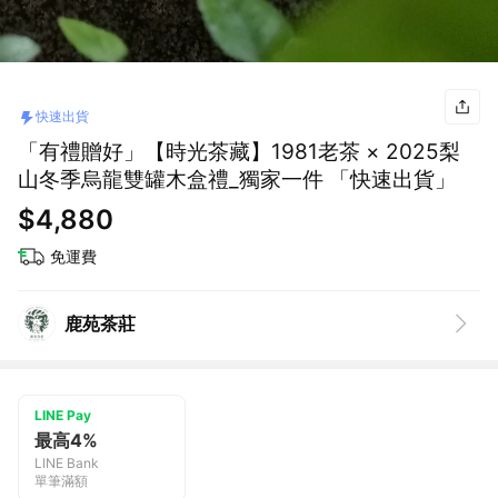
快速出貨
「有禮贈好」【時光茶藏】1981老茶 × 2025梨
山冬季烏龍雙罐木盒禮_獨家一件 「快速出貨」
$4,880
免運費
鹿苑茶莊
LINE Pay
最高4%
LINE Bank
單筆滿額