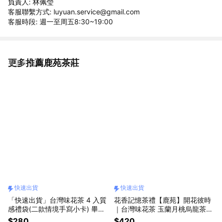
負責人: 林佩瑩
客服聯繫方式: luyuan.service@gmail.com
客服時段: 週一至周五8:30~19:00
更多推薦鹿苑茶莊
看更多
快速出貨
快速出貨
「快速出貨」台灣味花茶 4 入質
花香記憶茶禮【鹿苑】開花彼時
感禮袋(二款情境手寫小卡) 畢業
｜台灣味花茶 玉蘭月桃烏龍茶
禮物 交換禮物
（茶包）「快速出貨」
$280
$420