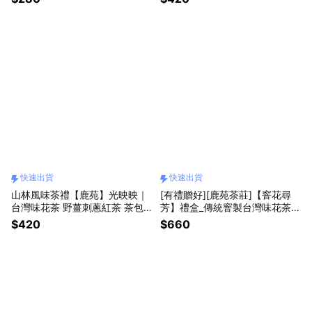
快速出貨
快速出貨
山林風味茶禮【鹿苑】光映映｜
[有禮贈好][鹿苑茶莊]【窨花尋
台灣味花茶 野薑刺蔥紅茶 茶包
芳】禮盒_傳統窨製台灣味花茶 x
「快速出貨」
剪紙藝術(散茶一罐+花茶四包)
$420
$660
「快速出貨」