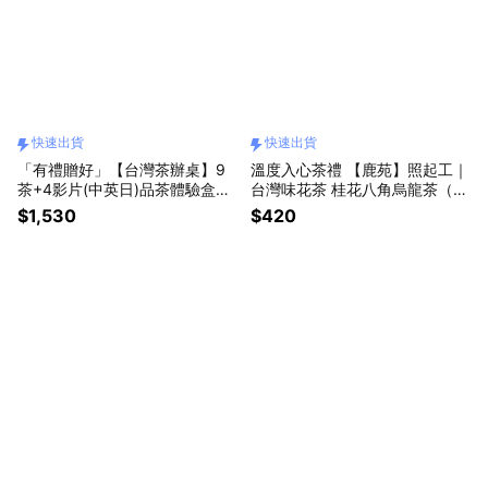
快速出貨
快速出貨
「有禮贈好」【台灣茶辦桌】9
溫度入心茶禮 【鹿苑】照起工｜
茶+4影片(中英日)品茶體驗盒~
台灣味花茶 桂花八角烏龍茶（茶
好喝好玩的習茶禮盒 「快速出
包）「快速出貨」
$1,530
$420
貨」