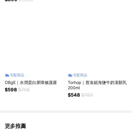
宅配商品
宅配商品
OBgE｜水潤蛋白屏障修護露
Torhop｜普洛妮海鹽牛奶潔顏乳
200ml
$598
$758
$548
$783
更多推薦
看更多