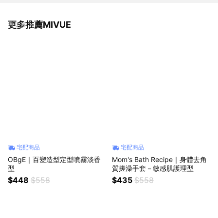
更多推薦MIVUE
看更多
宅配商品
宅配商品
OBgE｜百變造型定型噴霧淡香
Mom's Bath Recipe｜身體去角
型
質搓澡手套－敏感肌護理型
$448
$558
$435
$558