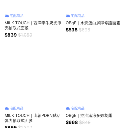
宅配商品
宅配商品
MILK TOUCH｜西洋李牛奶光淨
OBgE｜水潤蛋白屏障修護面霜
亮抽取式面膜
$538
$698
$839
$1,050
宅配商品
宅配商品
MILK TOUCH｜山蔘PDRN賦活
OBgE｜控油沁涼多效凝露
彈力抽取式面膜
$668
$848
$899
$1,200