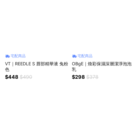
宅配商品
宅配商品
VT｜REEDLE S 唇部精華液 兔粉
OBgE｜煥彩保濕深層潔淨泡泡
色
乳
$448
$490
$298
$378