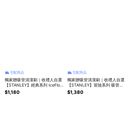
GH SUMMER
部風格系列
宅配商品
宅配商品
獨家贈吸管清潔刷｜收禮人自選
獨家贈吸管清潔刷｜收禮人自選
【STANLEY】經典系列 IceFlow
【STANLEY】冒險系列 吸管隨
手提吸管杯2.0 0.59L / 多色任
手杯2.0 0.88L / 基本色任選
$1,180
$1,380
選