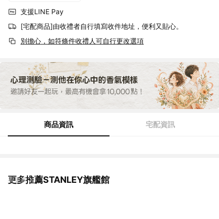
支援LINE Pay
[宅配商品]由收禮者自行填寫收件地址，便利又貼心。
別擔心，如符條件收禮人可自行更改選項
商品資訊
宅配資訊
更多推薦STANLEY旗艦館
看更多