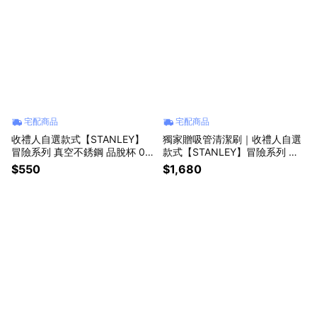
宅配商品
宅配商品
收禮人自選款式【STANLEY】 ​​​
獨家贈吸管清潔刷｜收禮人自選
冒險系列 真空不銹鋼 品脫杯 0.3
款式【STANLEY】冒險系列 吸
5L
管隨手杯2.0 1.18L / 多色任選
$550
$1,680