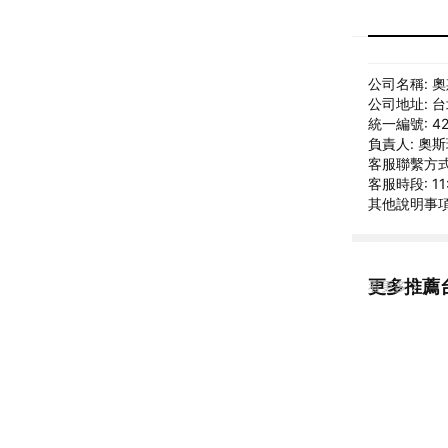
公司名稱: 
公司地址: 
統一編號: 42
負責人: 奧
客服聯繫方式: 
客服時段: 11:
其他說明事項: 
更多推薦
看更多