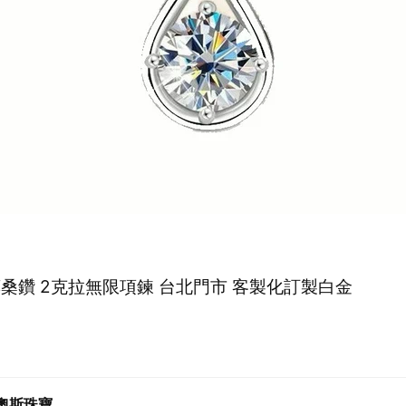
莫桑鑽 2克拉無限項鍊 台北門市 客製化訂製白金
0
奧斯珠寶