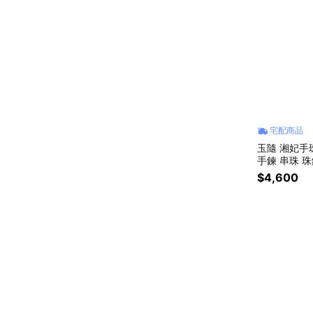
宅配商品
玉隨 湘妃手
手鍊 串珠 珠
$4,600