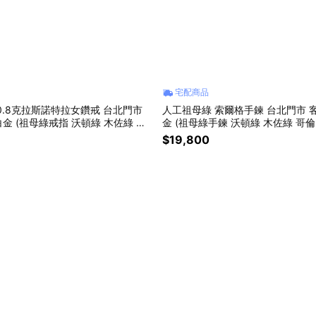
宅配商品
0.8克拉斯諾特拉女鑽戒 台北門市
人工祖母綠 索爾格手鍊 台北門市 
金 (祖母綠戒指 沃頓綠 木佐綠 哥
金 (祖母綠手鍊 沃頓綠 木佐綠 哥倫
$19,800