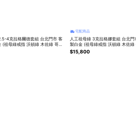
宅配商品
2.5-4克拉格爾德套組 台北門市 客
人工祖母綠 3克拉格娜套組 台北門
 (祖母綠戒指 沃頓綠 木佐綠 哥倫
製白金 (祖母綠戒指 沃頓綠 木佐綠 
$15,800