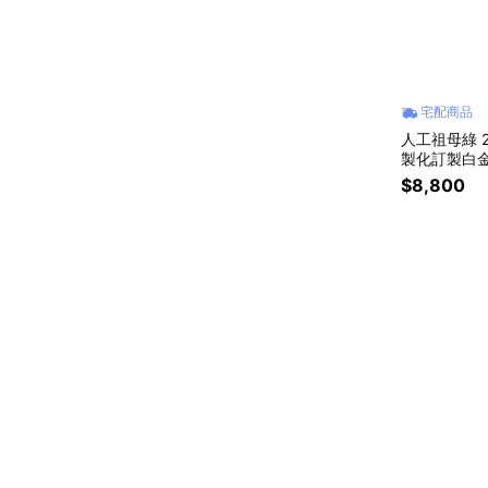
宅配商品
人工祖母綠 
製化訂製白金
比亞 )
$8,800