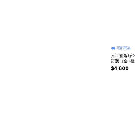
宅配商品
人工祖母綠 
訂製白金 (祖
$4,800