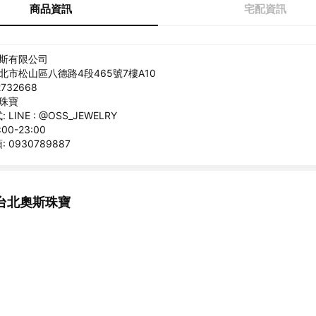
商品資訊
宅配資訊
奧斯有限公司
台北市松山區八德路4段465號7樓A10
732668
斯珠寶
LINE : @OSS_JEWELRY
00-23:00
0930789887
台北奧斯珠寶