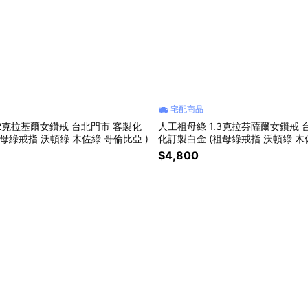
宅配商品
2克拉基爾女鑽戒 台北門市 客製化
人工祖母綠 1.3克拉芬薩爾女鑽戒 
母綠戒指 沃頓綠 木佐綠 哥倫比亞 )
化訂製白金 (祖母綠戒指 沃頓綠 木
亞 )
$4,800