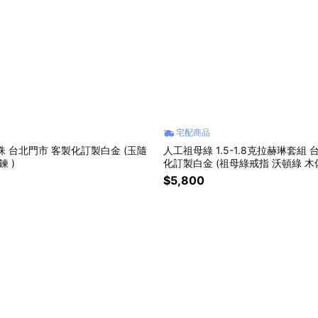
宅配商品
珠 台北門市 客製化訂製白金 (玉隨
人工祖母綠 1.5-1.8克拉赫琳套組 
鍊 )
化訂製白金 (祖母綠戒指 沃頓綠 木
亞 )
$5,800