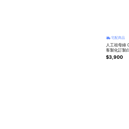
宅配商品
人工祖母綠 
客製化訂製白
倫比亞 )
$3,900