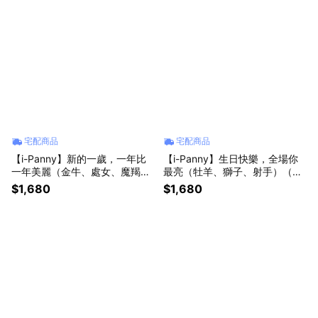
宅配商品
宅配商品
【i-Panny】新的一歲，一年比
【i-Panny】生日快樂，全場你
一年美麗（金牛、處女、魔羯）
最亮（牡羊、獅子、射手）（火
（土象生日）｜LINE禮物獨家｜
象生日）｜LINE禮物獨家｜
$1,680
$1,680