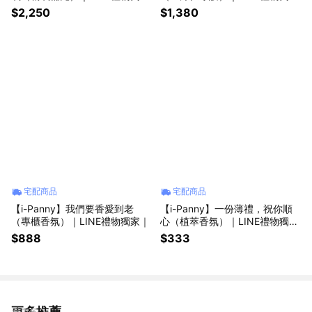
｜
｜
$2,250
$1,380
宅配商品
宅配商品
【i-Panny】我們要香愛到老
【i-Panny】一份薄禮，祝你順
（專櫃香氛）｜LINE禮物獨家｜
心（植萃香氛）｜LINE禮物獨家
｜
$888
$333
更多推薦
看更多