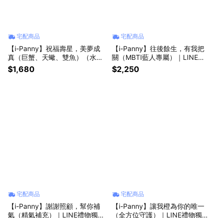
宅配商品
宅配商品
【i-Panny】祝福壽星，美夢成
【i-Panny】往後餘生，有我把
真（巨蟹、天蠍、雙魚）（水象
關（MBTI藍人專屬）｜LINE禮
生日）｜LINE禮物獨家｜
物獨家｜
$1,680
$2,250
宅配商品
宅配商品
【i-Panny】謝謝照顧，幫你補
【i-Panny】讓我橙為你的唯一
氣（精氣補充）｜LINE禮物獨家
（全方位守護）｜LINE禮物獨家