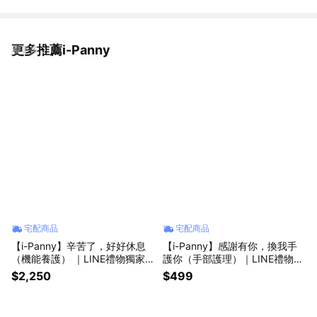
更多推薦i-Panny
看更多
宅配商品
宅配商品
【i-Panny】辛苦了，好好休息
【i-Panny】感謝有你，換我手
（機能養護） ｜LINE禮物獨家
護你（手部護理）｜LINE禮物獨
｜
家｜
$2,250
$499