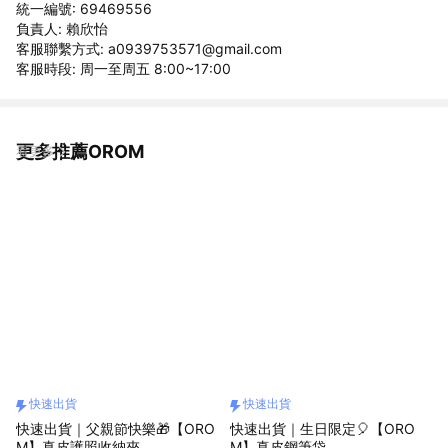
統一編號: 69469556
負責人: 賴欣怡
客服聯繫方式: a0939753571@gmail.com
客服時段: 周一至周五 8:00~17:00
更多推薦OROM
看更多
快速出貨
快速出貨
快速出貨｜父親節快樂🎁【ORO
快速出貨｜生日限定🎈【ORO
M】真皮護照收納夾
M】真皮鋼筆袋