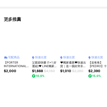
更多推薦
看更多
宅配商品
快速出貨
快速出貨
快速出貨
【PORTER
父親節快樂 (1+1 好
❤️獨家優惠❤️快速出
【送爸爸】
INTERNATIONAL】
運組)❤️ LINE獨家組
貨｜送一個好夾非你
【PEDRO】
低調奢華 MELODY
合 ❤️ 快速出貨 ❤️
莫屬❤️【pierre
紋皮革零錢袋
$2,000
$1,888
$4,160
$1,010
$2,280
$2,390
系列 三折零錢短夾
【pierre cardin 皮爾
cardin 皮爾卡登】
男士皮夾送禮
10.0%
15.0%
(靜謐灰)
卡登】皮帶皮夾
立體格紋掀蓋短夾-2
質感單品｜快
1888 禮盒 ❤️
色
｜小CK集團品